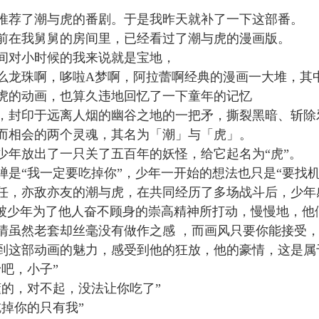
推荐了潮与虎的番剧。于是我昨天就补了一下这部番。
前在我舅舅的房间里，已经看过了潮与虎的漫画版。
间对小时候的我来说就是宝地，
么龙珠啊，哆啦A梦啊，阿拉蕾啊经典的漫画一大堆，其
虎的动画，也算久违地回忆了一下童年的记忆
，封印于远离人烟的幽谷之地的一把矛，撕裂黑暗、斩除
而相会的两个灵魂，其名为「潮」与「虎」。
少年放出了一只关了五百年的妖怪，给它起名为“虎”。
禅是“我一定要吃掉你”，少年一开始的想法也只是“要找
任，
亦敌亦友的潮与虎，
在共同经历了多场战斗后，少年
也被少年为了他人奋不顾身的崇高精神所打动，慢慢地，
情虽然
老套却丝毫没有做作之感
，而画风只要你能接受
到这部动画的魅力，
感受到他的狂放，他的豪情，这是属
矛吧，小子”
懂的，对不起，没法让你吃了”
吃掉你的只有我”