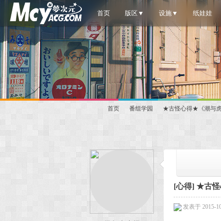
首页
版区▼
设施▼
纸娃娃
首页
番组学园
★古怪心得★《潮与虎
梦
»
›
›
[心得]
★古怪
发表于 2015-10-