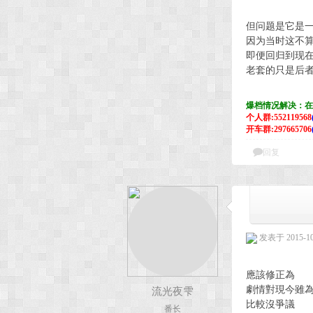
但问题是它是
因为当时这不
即便回归到现
老套的只是后
爆档情况解决：在
个人群:552119568
开车群:297665706
回复
发表于 2015-10-
應該修正為
劇情對現今雖
流光夜雫
比較沒爭議
番长