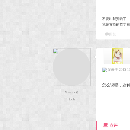
不要叫我贤狼了
我是古怪的哲学狼
回复
发表于 2015-10-
怎么说哪，这
y～～o
Lv.6
点评