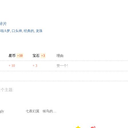
碎片
哆啦A梦
,
口头禅
,
经典的
,
龙珠
星币
+10
宝石
+3
理由
+ 10
+ 3
赞一个!
个主题:
gly
七夜幻翼
候鸟的冬天