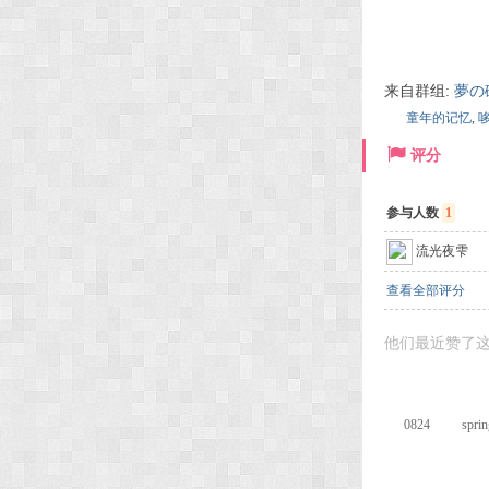
来自群组:
夢の
童年的记忆
,
评分
参与人数
1
流光夜雫
查看全部评分
他们最近赞了这
0824
sprin