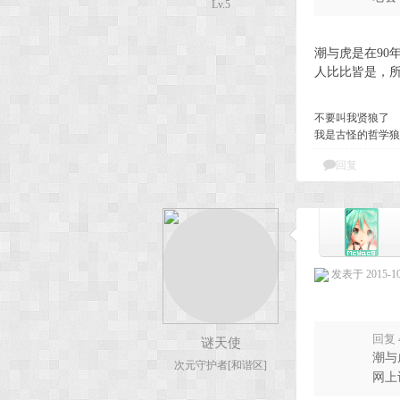
Lv.5
潮与虎是在9
人比比皆是，所
不要叫我贤狼了
我是古怪的哲学狼
回复
发表于 2015-10-
回复 
谜天使
潮与
次元守护者[和谐区]
网上认