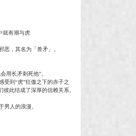
中就有潮与虎
邪恶，其名为「兽矛」。
机会用长矛刺死他”。
感受到“虎”狂傲之下的赤子之
他们彼此结成了深厚的信赖关系。
，
于男人的浪漫。