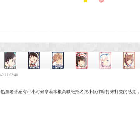
2 11:02:40
种热血老番感有种小时候拿着木棍高喊绝招名跟小伙伴瞎打来打去的感觉