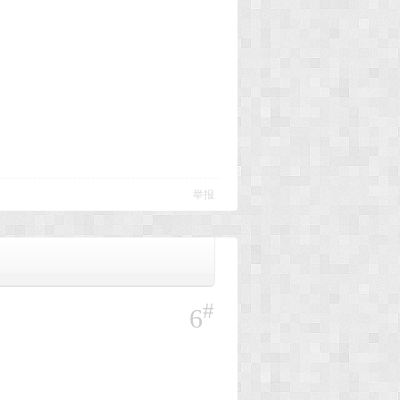
举报
#
6