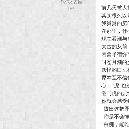
偶尔太古怪
前几天被人
Lv.5
其实很久以
次
我舅舅的房
在那里，什
现在看潮与
太古的从前
因兽矛宿缘
叫苍月潮的
妖怪的口头
元
原本互不信
心，“虎”
潮与虎的剧
你就会感受
“拔出这把
“你是不会
“白痴，能