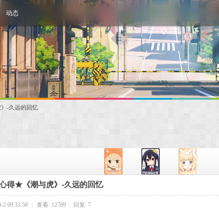
动态
》-久远的回忆
心得★《潮与虎》-久远的回忆
2 09:33:58
|
查看: 12789
|
回复: 7