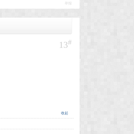
举报
#
13
收起