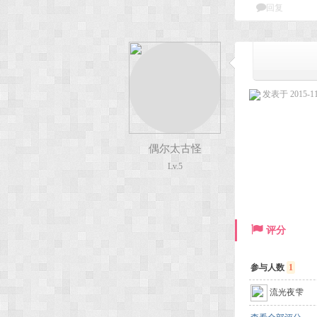
回复
发表于 2015-11-
偶尔太古怪
Lv.5
评分
参与人数
1
流光夜雫