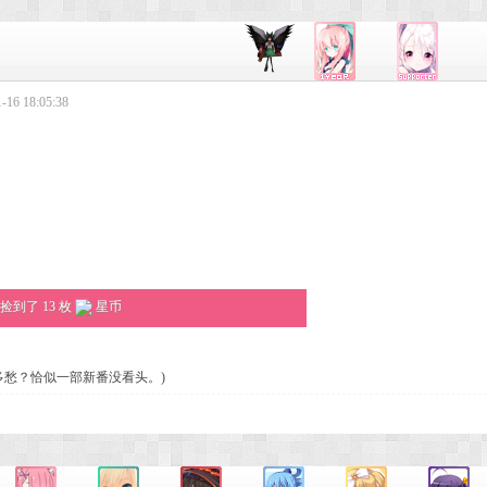
16 18:05:38
到了 13 枚
星币
多愁？恰似一部新番没看头。)