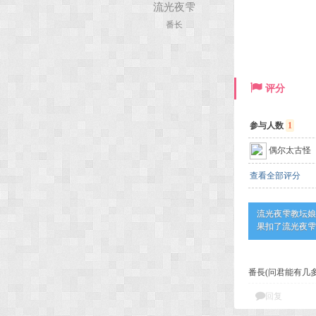
流光夜雫
番长
评分
参与人数
1
偶尔太古怪
查看全部评分
流光夜雫教坛娘
果扣了流光夜雫 
番長(问君能有几
回复