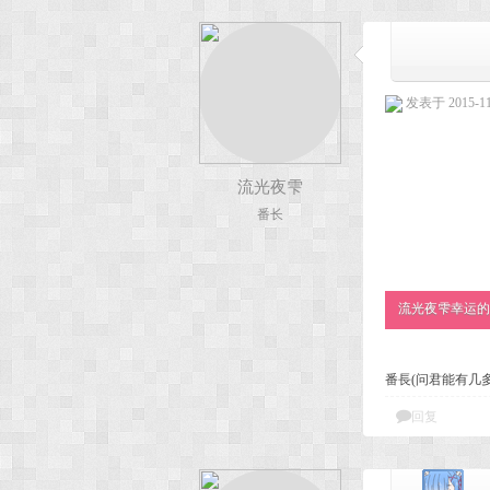
发表于 2015-11-
流光夜雫
番长
流光夜雫幸运的捡
番長(问君能有几
回复