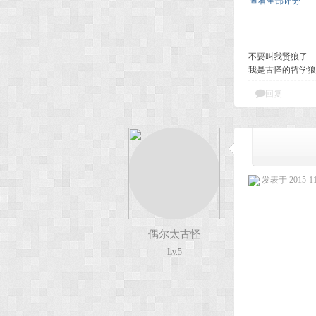
查看全部评分
不要叫我贤狼了
我是古怪的哲学狼
回复
发表于 2015-11-
偶尔太古怪
Lv.5