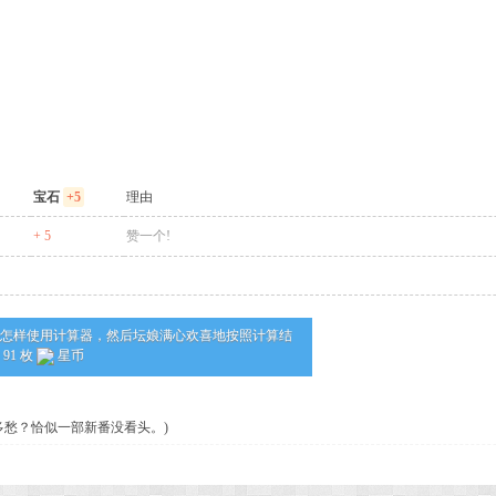
宝石
+5
理由
+ 5
赞一个!
怎样使用计算器，然后坛娘满心欢喜地按照计算结
91 枚
星币
多愁？恰似一部新番没看头。)