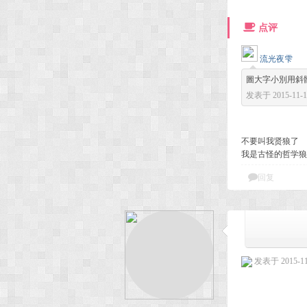
点评
流光夜雫
圖大字小別用斜
发表于 2015-11-16
不要叫我贤狼了
我是古怪的哲学狼
回复
发表于 2015-11-