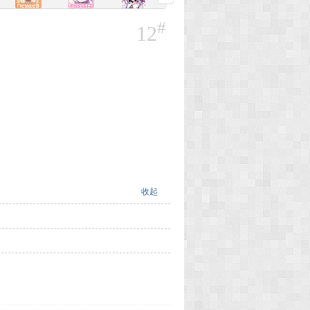
#
12
收起