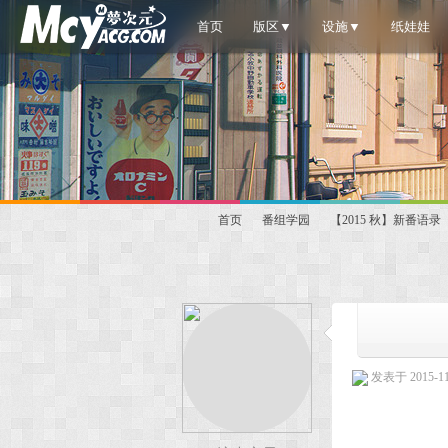
首页
版区▼
设施▼
纸娃娃
首页
番组学园
【2015 秋】新番语
梦
»
›
›
发表于 2015-11-