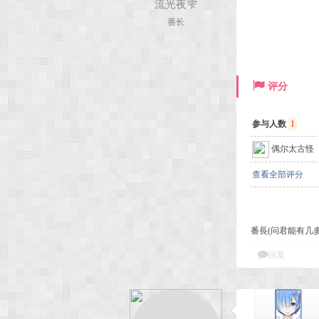
流光夜雫
番长
次
评分
参与人数
1
偶尔太古怪
查看全部评分
元
番長(问君能有几
回复