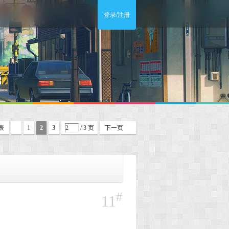
登录/注册
表
1
2
3
/ 3 页
下一页
#
11