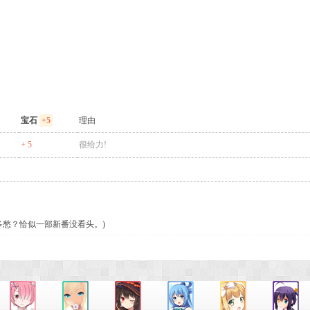
宝石
+5
理由
+ 5
很给力!
多愁？恰似一部新番没看头。)