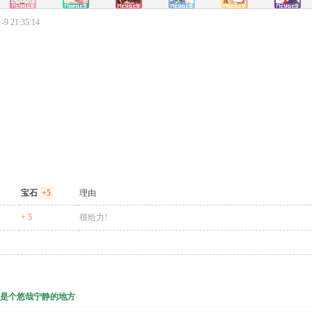
9 21:35:14
宝石
+5
理由
+ 5
很给力!
是个悠哉宁静的地方