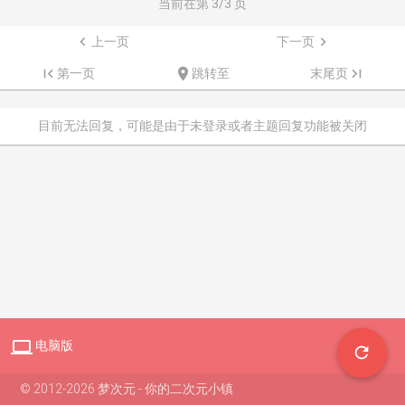
当前在第
3
/3 页

上一页
下一页


第一页

跳转至
末尾页

目前无法回复，可能是由于未登录或者主题回复功能被关闭

电脑版

© 2012-2026 梦次元 - 你的二次元小镇