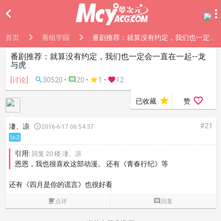

首页
番组学园
番剧推荐：就算没有约定，我们也一定会一直在一起--龙与虎
番剧推荐：就算没有约定，我们也一定会一直在一起--龙
与虎
[讨论]

30520 •

20 •

1
•

12


已收藏
赞
#21
凄、凉

2016-6-17 06:54:37
Lv.2
引用:
回复 20 楼 凄、凉
恩恩，我也很喜欢这部动漫。 还有《青春行纪》等
还有《四月是你的谎言》也很好看

点评

回复