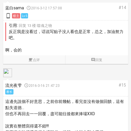
#14
蓝白sama

2016-3-12 17:57:08

楼主
Lv.5
引用:
回复 13 楼 噬魂之物
反正我是沒看过，话说写贴子没人看也是正常，总之，加油努力
吧。
啊，会的

点评

回复
#15
流光夜雫

2016-3-16 21:47:23
番长
這邊先說個不好意思，之前你前幾帖，看完並沒有做個回饋，這有
點失道德...
但也不再回去一一回覆，盡可能往後都來捧場XXD
說實在整體寫得還不錯!!!