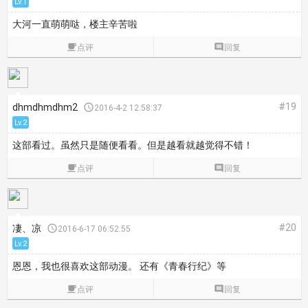
Lv.1
大河一直萌萌哒，楼主辛苦啦

点评

回复
#19
dhmdhmdhm2

2016-4-2 12:58:37
Lv.2
这部看过。虽然只是随便看看。但是越看就越觉得不错！

点评

回复
#20
凄、凉

2016-6-17 06:52:55
Lv.2
恩恩，我也很喜欢这部动漫。 还有《青春行纪》等

点评

回复