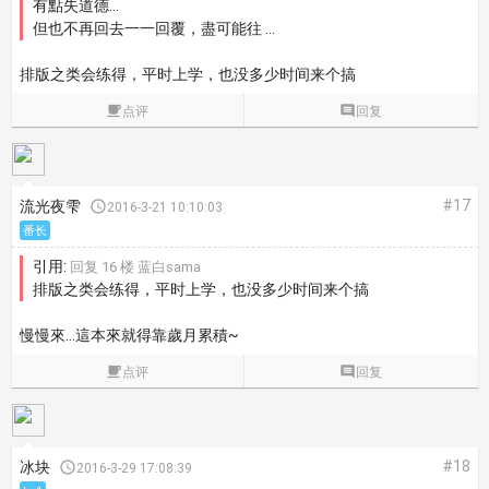
有點失道德...
但也不再回去一一回覆，盡可能往 ...
排版之类会练得，平时上学，也没多少时间来个搞

点评

回复
#17
流光夜雫

2016-3-21 10:10:03
番长
引用:
回复 16 楼 蓝白sama
排版之类会练得，平时上学，也没多少时间来个搞
慢慢來...這本來就得靠歲月累積~

点评

回复
#18
冰块

2016-3-29 17:08:39