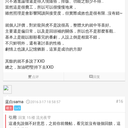
只不過進論壇還是得入境隨俗，排版、功能之類少不得...
當然這是很費工，所以可以很慢慢地來，
雖然照理是會影響閱讀與接受度，但實際成效也是很有限...沒有錯~
就個人評價，對於龍與虎不是說很高，整體大約就中等喜好。
主要還是偏日常，以及是回頭補的關係，所以也不是那麼客觀...
基本上是能以順順看完的番劇，人設上倒是相當不錯，
不只鮮明外，還有著討喜的性格，
劇情上也讓人記憶猶新，這算是成功的方面!
其餘的就不多說了XXD
總之，加油吧!堅持下去XXD

点评

回复
#16
蓝白sama

2016-3-17 18:58:57
楼主
Lv.5
引用:
回复 15 楼 流光夜雫
這邊先說個不好意思，之前你前幾帖，看完並沒有做個回饋，這