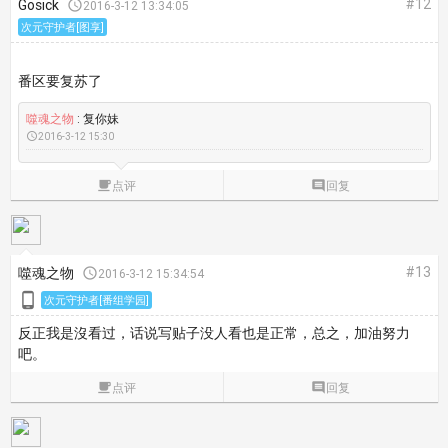
#12
Gosick

2016-3-12 13:34:05
次元守护者[图享]
番区要复苏了
噬魂之物
: 复你妹

2016-3-12 15:30

点评

回复
#13
噬魂之物

2016-3-12 15:34:54

次元守护者[番组学园]
反正我是沒看过，话说写贴子没人看也是正常，总之，加油努力
吧。

点评

回复