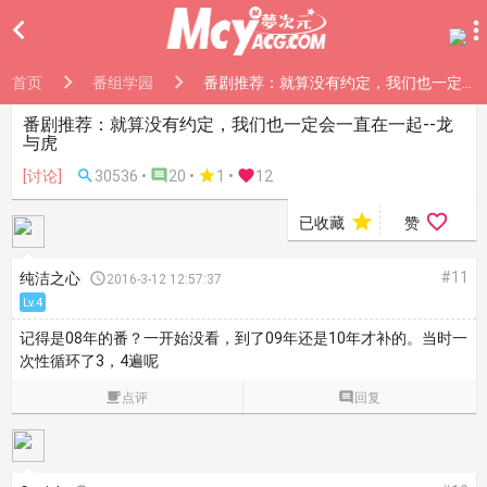

首页
番组学园
番剧推荐：就算没有约定，我们也一定会一直在一起--龙与虎
番剧推荐：就算没有约定，我们也一定会一直在一起--龙
与虎
[讨论]

30536 •

20 •

1
•

12


已收藏
赞
#11
纯洁之心

2016-3-12 12:57:37
Lv.4
记得是08年的番？一开始没看，到了09年还是10年才补的。当时一
次性循环了3，4遍呢

点评

回复