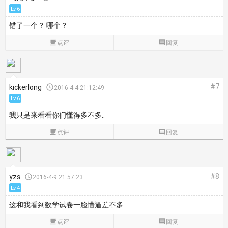
Lv.6
错了一个？ 哪个？

点评

回复
#7
kickerlong

2016-4-4 21:12:49
Lv.6
我只是来看看你们懂得多不多..

点评

回复
#8
yzs

2016-4-9 21:57:23
Lv.4
这和我看到数学试卷一脸懵逼差不多

点评

回复