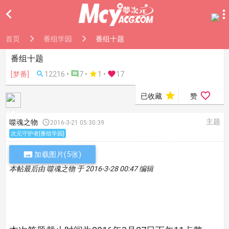

首页
番组学园
番组十题
番组十题
[梦番]

12216 •

7 •

1
•

17


已收藏
赞
主题
噬魂之物

2016-3-21 05:30:39
次元守护者[番组学园]

加载图片(5张)
本帖最后由 噬魂之物 于 2016-3-28 00:47 编辑