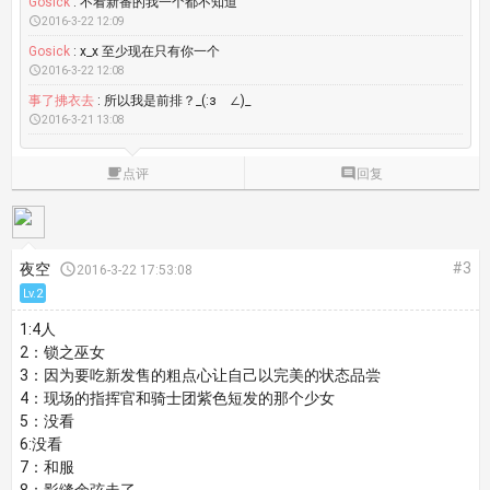
Gosick
: 不看新番的我一个都不知道

2016-3-22 12:09
Gosick
: x_x 至少现在只有你一个

2016-3-22 12:08
事了拂衣去
: 所以我是前排？_(:зゝ∠)_

2016-3-21 13:08

点评

回复
#3
夜空

2016-3-22 17:53:08
Lv.2
1:4人
2：锁之巫女
3：因为要吃新发售的粗点心让自己以完美的状态品尝
4：现场的指挥官和骑士团紫色短发的那个少女
5：没看
6:没看
7：和服