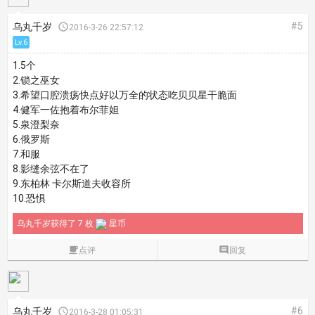
#5
乌丸千岁

2016-3-26 22:57:12
Lv.6
1.5个
2.锁之巫女
3.希望口腔溃疡快点好以万全的状态吃贝贝星干脆面
4.健军一佐抱着布尔菲妲
5.泉澄梨奈
6.俄罗斯
7.和服
8.影缝余弦不在了
9.东柏林 卡尔斯道夫收容所
10.恐惧
乌丸千岁获得了 7 枚
星币

点评

回复
#6
乌丸千岁

2016-3-28 01:05:31