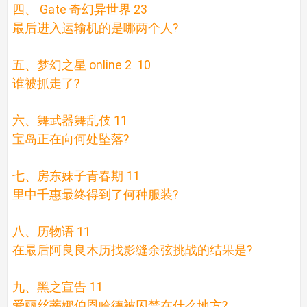
四、 Gate 奇幻异世界 23
最后进入运输机的是哪两个人?
五、梦幻之星 online 2 10
谁被抓走了?
六、舞武器舞乱伎 11
宝岛正在向何处坠落?
七、房东妹子青春期 11
里中千惠最终得到了何种服装?
八、历物语 11
在最后阿良良木历找影缝余弦挑战的结果是?
九、黑之宣告 11
爱丽丝蒂娜伯恩哈德被囚禁在什么地方?