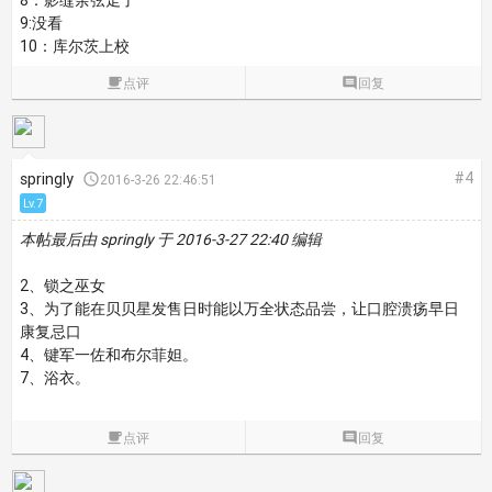
8：影缝余弦走了
9:没看
10：库尔茨上校

点评

回复
#4
springly

2016-3-26 22:46:51
Lv.7
本帖最后由 springly 于 2016-3-27 22:40 编辑
2、锁之巫女
3、为了能在贝贝星发售日时能以万全状态品尝，让口腔溃疡早日
康复忌口
4、键军一佐和布尔菲妲。
7、浴衣。

点评

回复