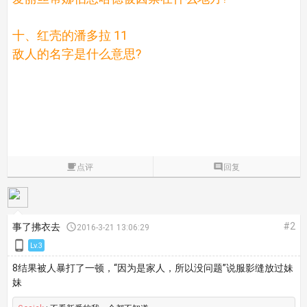
十、红壳的潘多拉 11
敌人的名字是什么意思?

点评

回复
#2
事了拂衣去

2016-3-21 13:06:29

Lv.3
8结果被人暴打了一顿，“因为是家人，所以没问题”说服影缝放过妹
妹