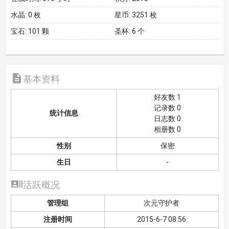
水晶:
0 枚
星币:
3251 枚
宝石:
101 颗
圣杯:
6 个

基本资料
好友数 1
记录数 0
统计信息
日志数 0
相册数 0
性别
保密
生日
-

活跃概况
管理组
次元守护者
注册时间
2015-6-7 08:56