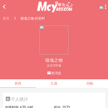

首页
噬魂之物 的资料
噬魂之物
次元守护者

发消息
资料
主题
回帖

个人统计
在线时间:
670 小时
积分:
2573