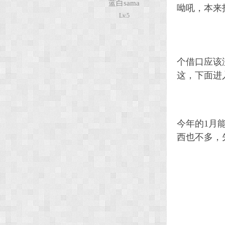
蓝白sama
呦吼，本来
Lv.5
次
个借口应该
这，下面进
今年的1月
元
西也不多，