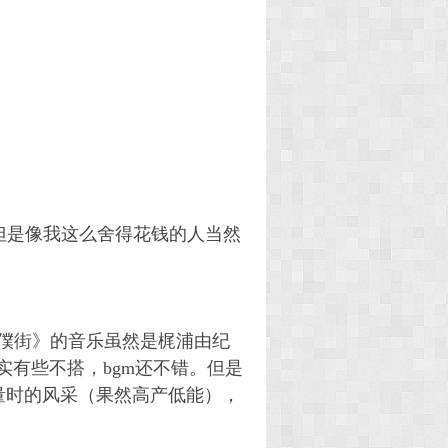
但是像我这么舍得花钱的人当然
《僕街》的音乐虽然是梶浦由纪
实有些不搭，bgm还不错。但是
量时的风采（果然高产低能），