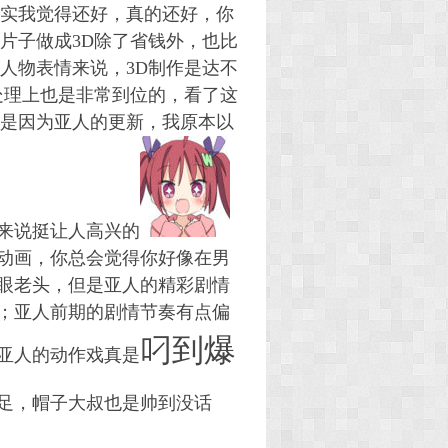
其实我觉得还好，真的还好，你
片子做成3D除了省钱外，也比
人物表情来说，3D制作是达不
处理上也是非常到位的，看了这
也是因为亚人的更新，我原本以
的来说挺让人高兴的
动画，你总会觉得你好像在男
眼老头，但是亚人的精彩剧情
；亚人前期的剧情节奏有点偏
叼到爆
亚人的动作戏真是
十足，帽子大叔也是帅到没话