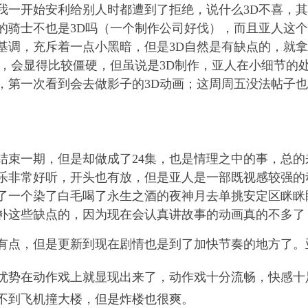
我一开始安利给别人时都遭到了拒绝，说什么3D不喜，
的骑士不也是3D吗（一个制作公司好伐），而且亚人这个
基调，充斥着一点小黑暗，但是3D自然是有缺点的，就拿
的，会显得比较僵硬，但虽说是3D制作，亚人在小细节的
，第一次看到会去做影子的3D动画；这周周五没法帖子
集结束一期，但是却做成了24集，也是情理之中的事，总
乐非常好听，开头也有放，但是亚人是一部既视感较强的
了一个染了白毛喝了永生之酒的夜神月去单挑安定区眯眯
补这些缺点的，因为现在会认真讲故事的动画真的不多了
有点，但是更新到现在剧情也是到了加快节奏的地方了。
的优势在动作戏上就显现出来了，动作戏十分流畅，快感
不到飞机撞大楼，但是炸楼也很爽。