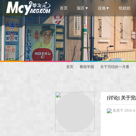
首页
版区▼
设施▼
纸娃娃
首页
番组学园
关于完结的一月番
梦
»
›
›
[讨论]
关于完
发表于 2016-4-3