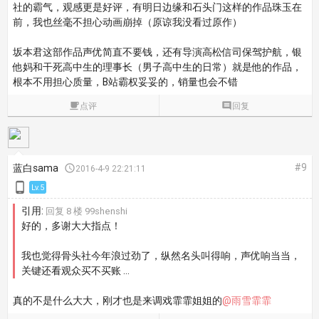
社的霸气，观感更是好评，有明日边缘和石头门这样的作品珠玉在
前，我也丝毫不担心动画崩掉
（原谅我没看过原作）
坂本君这部作品声优简直不要钱，还有导演高松信司保驾护航，银
他妈和干死高中生的理事长（男子高中生的日常）就是他的作品，
根本不用担心质量，B站霸权妥妥的，销量也会不错

点评

回复
#9
蓝白sama

2016-4-9 22:21:11

Lv.5
引用:
回复 8 楼 99shenshi
好的，多谢大大指点！
我也觉得骨头社今年浪过劲了，纵然名头叫得响，声优响当当，
关键还看观众买不买账 ...
真的不是什么大大，刚才也是来调戏霏霏姐姐的
@雨雪霏霏