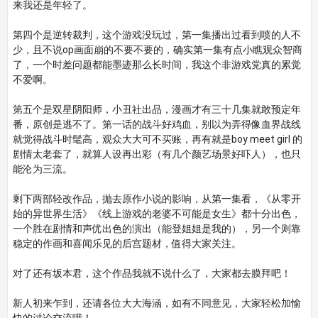
来我还是年轻了。
第四个是逆转裁判，这个游戏没玩过，第一集播出过看到喷的人不
少，且不说op画面崩的不要不要的，确实第一集有点小瞧观众智商
了，一个时差问题都能墨迹那么长时间，我这个非游戏党真的累觉
不爱啊。
第五个是双星阴阳师，小丑社出品，漫画才有三十几集就敢预定年
番，原创是逃不了。第一话的战斗好鸡血，别以为弄得像血界战线
就觉得战斗时髦高，观众大大可不买账，再有就是boy meet girl 的
剧情太老套了，就算人设再出彩（有几个颜艺场景好吓人），也只
能沦为三流。
剩下两部轻改作品，抛去原作小说的影响，从第一集看，《从零开
始的异世界生活》《线上游戏的老婆不可能是女生》都十分出色，
一个胜在剧情和声优出色的演出（能登姐姐是我的），另一个则靠
稳定的作画和喜闻乐见的后宫题材，值得大家关注。
对了还有坂本君，这个作品我就不说什么了，大家都去膜拜吧！
新人初来乍到，还请各位大大海涵，如有不同意见，大家轻松加愉