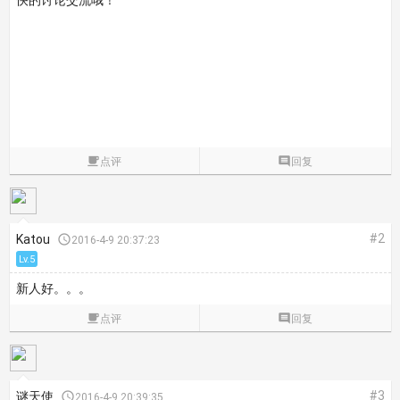
快的讨论交流哦！

点评

回复
#2
Katou

2016-4-9 20:37:23
Lv.5
新人好。。。

点评

回复
#3
谜天使

2016-4-9 20:39:35