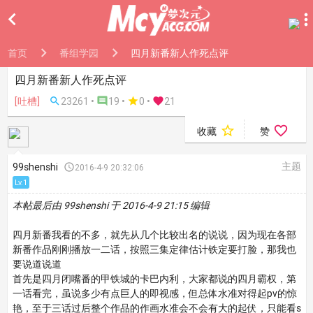

首页
番组学园
四月新番新人作死点评
四月新番新人作死点评
[吐槽]

23261 •

19 •

0
•

21


收藏
赞
主题
99shenshi

2016-4-9 20:32:06
Lv.1
本帖最后由 99shenshi 于 2016-4-9 21:15 编辑
四月新番我看的不多，就先从几个比较出名的说说，因为现在各部
新番作品刚刚播放一二话，按照三集定律估计铁定要打脸，那我也
要说道说道
首先是四月闭嘴番的甲铁城的卡巴内利，大家都说的四月霸权，第
一话看完，虽说多少有点巨人的即视感，但总体水准对得起pv的惊
艳，至于三话过后整个作品的作画水准会不会有大的起伏，只能看s