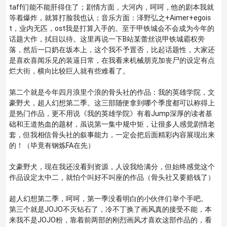
taff们能不能肝得住了；剧情方面，大河内，呵呵，他的剧本我就
等着爆炸，就算打脸我也认；音乐方面：泽野弘之+Aimer+egois
t，业内无匹，ost我是打算入手的。至于甲铁城会不会成为今年的
话题大作，拭目以待。这里再说一下B站某蕾丝说甲铁城霸权旁
落，然后一口奶在坂本上，这个我不予置否，比起话题性，大家还
是喜欢喜闻乐见的装逼日常，在我看来机械朋克加丧尸的设定有点
烂大街，横向比较巨人就有些难看了。
第二个就是今年四月浪里个浪的骨头社的作品：我的英雄学院，文
豪野犬，超人幻想第二季。这三部随便拿到哪个季度都可以称得上
是热门作品，更不用说《我的英雄学院》有着Jump深厚的读者基
础和王道热血的题材，虽说第一集中规中矩，让很多人感觉剧情老
套，但我相信骨头社的叙事能力，一定会把后面精彩内容展现出来
的！（毕竟有钢炼FA在先）
文豪野犬，现在我还没看到资源，人设我给满分，但始终感觉这个
作品设定太中二，就怕个叫好不叫座的作品（骨头社又要赔钱了）
超人幻想第二季，呵呵，第一季没看明白的小伙伴们举个手吧。
第三个就是JOJO不灭钻石了，冷不丁换了画风真的接受不能，本
来我不是JOJO粉，靠着前两部的刚烈画风才喜欢这部作品的，看