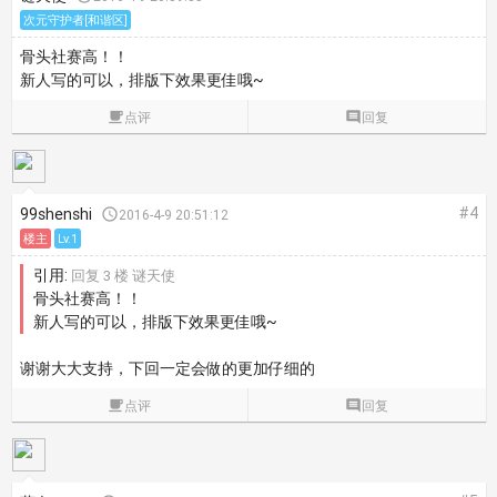
次元守护者[和谐区]
骨头社赛高！！
新人写的可以，排版下效果更佳哦~

点评

回复
#4
99shenshi

2016-4-9 20:51:12
楼主
Lv.1
引用:
回复 3 楼 谜天使
骨头社赛高！！
新人写的可以，排版下效果更佳哦~
谢谢大大支持，下回一定会做的更加仔细的

点评

回复