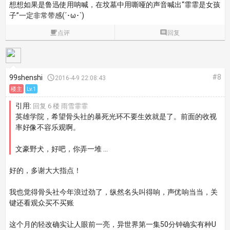
想想如果是鲁迅使用呐喊，在坟墓中用嘶哑的声音喊出“霏霏是女孩
子”一定非常带感(´･ω･`)

点评

回复
#8
99shenshi

2016-4-9 22:08:43
楼主
Lv.1
引用:
回复 6 楼 雨雪霏霏
英雄学院，希望骨头社的暴死光环不要生效就是了。前面的收视
率好像不容乐观啊。
文豪野犬，好吧，你弄一堆 ...
好的，多谢大大指点！
我也觉得骨头社今年浪过劲了，纵然名头叫得响，声优响当当，关
键还看观众买不买账
这个月的轻改确实让人眼前一亮，异世界第一集50分钟确实有种U