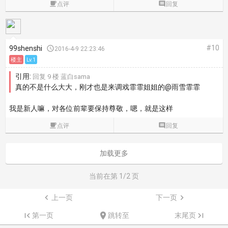

点评

回复
#10
99shenshi

2016-4-9 22:23:46
楼主
Lv.1
引用:
回复 9 楼 蓝白sama
真的不是什么大大，刚才也是来调戏霏霏姐姐的@雨雪霏霏
我是新人嘛，对各位前辈要保持尊敬，嗯，就是这样

点评

回复
加载更多
当前在第
1
/2 页

上一页
下一页


第一页

跳转至
末尾页
