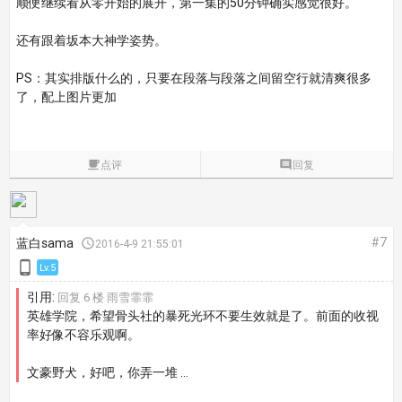
顺便继续看从零开始的展开，第一集的50分钟确实感觉很好。
还有跟着坂本大神学姿势。
PS：其实排版什么的，只要在段落与段落之间留空行就清爽很多
了，配上图片更加

点评

回复
#7
蓝白sama

2016-4-9 21:55:01

Lv.5
引用:
回复 6 楼 雨雪霏霏
英雄学院，希望骨头社的暴死光环不要生效就是了。前面的收视
率好像不容乐观啊。
文豪野犬，好吧，你弄一堆 ...