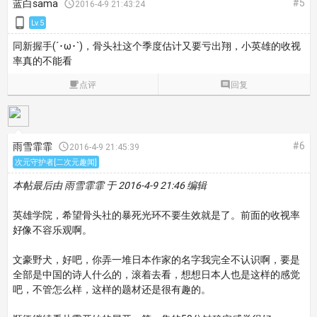
#5
蓝白sama

2016-4-9 21:43:24

Lv.5
同新握手(´･ω･`)，骨头社这个季度估计又要亏出翔，小英雄的收视
率真的不能看

点评

回复
#6
雨雪霏霏

2016-4-9 21:45:39
次元守护者[二次元趣闻]
本帖最后由 雨雪霏霏 于 2016-4-9 21:46 编辑
英雄学院，希望骨头社的暴死光环不要生效就是了。前面的收视率
好像不容乐观啊。
文豪野犬，好吧，你弄一堆日本作家的名字我完全不认识啊，要是
全部是中国的诗人什么的，滚着去看，想想日本人也是这样的感觉
吧，不管怎么样，这样的题材还是很有趣的。