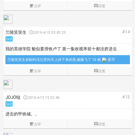

点评

回复
#14
兰陵笑笑生

2016-4-10 03:45:33
Lv.2
我的英雄学院 貌似要滑铁卢了 第一集收视率前十都没挤进去
兰陵笑笑生发帖时没注意到天上掉下来的⑨,被砸飞了 16 枚
星币

点评

回复
#15
JOJO哒

2016-4-13 15:02:46
Lv.2
进击的甲铁城。。

点评

回复