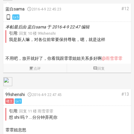
#12
蓝白sama

2016-4-9 22:45:23

Lv.5
本帖最后由 蓝白sama 于 2016-4-9 22:47 编辑
引用:
回复 10 楼 99shenshi
我是新人嘛，对各位前辈要保持尊敬，嗯，就是这样
不用吧，放开就好了，你看我跟霏霏姐姐关系多好啊
@雨雪霏霏

点评

回复
#13
99shenshi

2016-4-9 22:47:45
楼主
Lv.1
引用:
回复 11 楼 雨雪霏霏
想 shi 吗？....分分钟弄死你
霏霏姐息怒