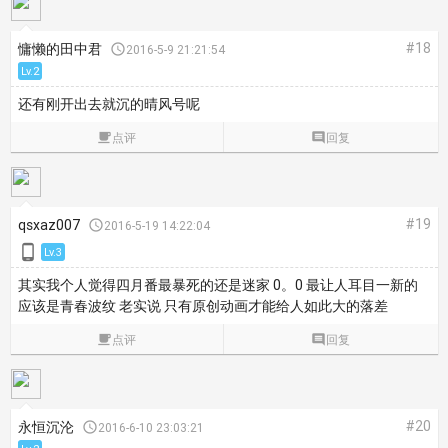
#18
慵懒的田中君

2016-5-9 21:21:54
Lv.2
还有刚开出去就沉的晴风号呢

点评

回复
#19
qsxaz007

2016-5-19 14:22:04

Lv.3
其实我个人觉得四月番最暴死的还是迷家 0。0 最让人耳目一新的
应该是青春波纹 老实说 只有原创动画才能给人如此大的落差

点评

回复
#20
永恒沉沦

2016-6-10 23:03:21