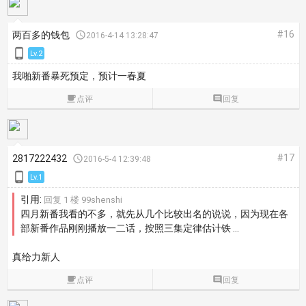
#16
两百多的钱包

2016-4-14 13:28:47

Lv.2
我啪新番暴死预定，预计一春夏

点评

回复
#17
2817222432

2016-5-4 12:39:48

Lv.1
引用:
回复 1 楼 99shenshi
四月新番我看的不多，就先从几个比较出名的说说，因为现在各
部新番作品刚刚播放一二话，按照三集定律估计铁 ...
真给力新人

点评

回复