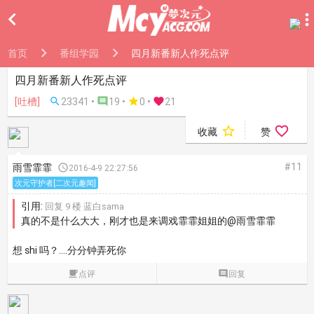

首页
番组学园
四月新番新人作死点评
四月新番新人作死点评
[吐槽]

23341 •

19 •

0
•

21


收藏
赞
#11
雨雪霏霏

2016-4-9 22:27:56
次元守护者[二次元趣闻]
引用:
回复 9 楼 蓝白sama
真的不是什么大大，刚才也是来调戏霏霏姐姐的@雨雪霏霏
想 shi 吗？....分分钟弄死你

点评

回复