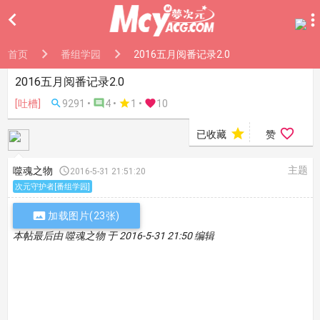

首页
番组学园
2016五月阅番记录2.0
2016五月阅番记录2.0
[吐槽]

9291 •

4 •

1
•

10


已收藏
赞
主题
噬魂之物

2016-5-31 21:51:20
次元守护者[番组学园]

加载图片(23张)
本帖最后由 噬魂之物 于 2016-5-31 21:50 编辑