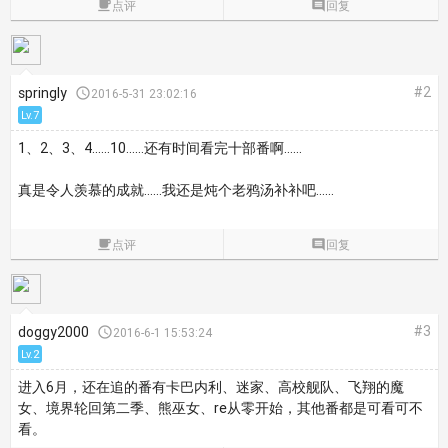

点评

回复
#2
springly

2016-5-31 23:02:16
Lv.7
1、2、3、4……10……还有时间看完十部番啊……
真是令人羡慕的成就……我还是炖个老鸦汤补补吧……

点评

回复
#3
doggy2000

2016-6-1 15:53:24
Lv.2
进入6月，还在追的番有卡巴内利、迷家、高校舰队、飞翔的魔
女、境界轮回第二季、熊巫女、re从零开始，其他番都是可看可不
看。