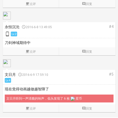

点评

回复
#4
永恒沉沦

2016-6-8 13:49:05

Lv.2
刀剑神域期待中

点评

回复
#5
文日月

2016-6-9 17:59:10
Lv.4
现在觉得动画越做越智障了
文日月听到一声清脆的响声，低头发现了 6 枚
星币

点评

回复