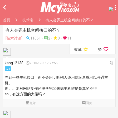

首页
技术宅
有人会弄主机空间接口的不？
有人会弄主机空间接口的不？
[技术讨论]

11661 •

2 •

0
•

11


收藏
赞
主题
kang12138

2018-1-30 17:27:55
Lv.1
弄到一些主机接口，但不会用，听别人说用这玩意就可以开通主
机。
但。。
咱对网站制作还没学完又来搞主机维护是真的不行
so，有这方面的大佬吗？

点评

回复