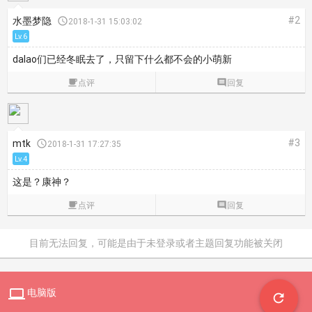
#2
水墨梦隐

2018-1-31 15:03:02
Lv.6
dalao们已经冬眠去了，只留下什么都不会的小萌新

点评

回复
#3
mtk

2018-1-31 17:27:35
Lv.4
这是？康神？

点评

回复
目前无法回复，可能是由于未登录或者主题回复功能被关闭

电脑版
