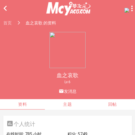

首页
血之哀歌 的资料
血之哀歌
Lv.6

发消息
资料
主题
回帖

个人统计
在线时间:
785 小时
积分:
5749