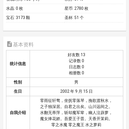
水晶:
0 枚
星币:
2780 枚
宝石:
3173 颗
圣杯:
51 个

基本资料
好友数 13
记录数 0
统计信息
日志数 0
相册数 0
性别
男
生日
2002 年 9 月 15 日
零雨征轩骛，坐抚零落琴，挽歌渡秋水，
之子独深居。自君之出矣。山川远间之。
自我介绍
水翻无蒂萍，斩却魔军辈，幽人泣薜萝，
魔女捧花娇。吾爱王子晋。天香开茉莉。
零之水魔 零之魔王 水之萝莉