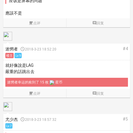
应该是屏幕的问题
應該不是

点评

回复
#4
迷惘者

2018-3-23 18:52:20
楼主
Lv.9
就好像說是LAG
嚴重的話跳出去
迷惘者幸运的捡到了 15 枚
星币

点评

回复
#5
尤少杰

2018-3-23 18:57:32
Lv.7