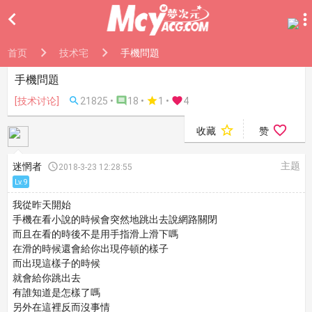

首页
技术宅
手機問題
手機問題
[技术讨论]

21825 •

18 •

1
•

4


收藏
赞
主题
迷惘者

2018-3-23 12:28:55
Lv.9
我從昨天開始
手機在看小說的時候會突然地跳出去說網路關閉
而且在看的時後不是用手指滑上滑下嗎
在滑的時候還會給你出現停頓的樣子
而出現這樣子的時候
就會給你跳出去
有誰知道是怎樣了嗎
另外在這裡反而沒事情