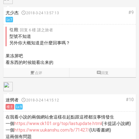
#9
尤少杰

2018-3-24 13:57:13
Lv.7
引用:
回复 6 楼 謎之旅者
型號不知道
另外你大概知道是什麼回事嗎？
果冻屏吧
看东西的时候能看出来的

点评

回复
#10
迷惘者

2018-3-24 14:15:12
楼主
Lv.9
在我看小說的兩個網站會這樣在起點跟這裡都沒事情發生
一個
https://www.ck101.org/top/lastupdate.html
(卡提諾小說網)
一個
https://www.uukanshu.com/b/71427/
(UU看書網)
這兩個有問題