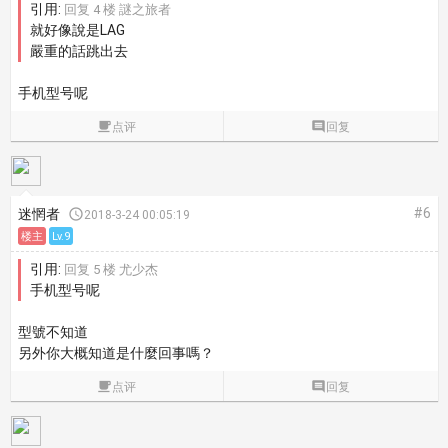
引用:
回复 4 楼 謎之旅者
就好像說是LAG
嚴重的話跳出去
手机型号呢

点评

回复
#6
迷惘者

2018-3-24 00:05:19
楼主
Lv.9
引用:
回复 5 楼 尤少杰
手机型号呢
型號不知道
另外你大概知道是什麼回事嗎？

点评

回复