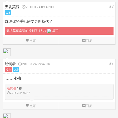
#7
天坑莫踩

2018-3-24 09:43:33
Lv.8
或许你的手机需要更新换代了
天坑莫踩幸运的捡到了 15 枚
星币

点评

回复
#8
迷惘者

2018-3-24 09:47:36
楼主
Lv.9
…………心賽
迷惘者
: 塞

2018-3-24 09:47

点评

回复