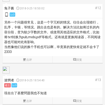
#12
兔子酱

2018-3-25 18:50:02

Lv.3
另外一个问题很常见，这是一个字冗积的情况。往往会出现错行，
乱序，卡顿，等情况。跳出去也是有的。解决方法比如将过长的内
容分段，变为较少字数的文件。或使用其他适应的文件格式，比如
将txt转换为pub,mobi,pdf等格式。还有就是更换阅读器，不同阅读
器也可能对此有影响。
当然像他们说的换个手机也可以啊，毕竟算的更快肯定就不会卡了
2333

点评

回复
#13
迷惘者

2018-3-25 18:54:40
楼主
Lv.9
現在出了甚麼問題我也不知道

点评

回复