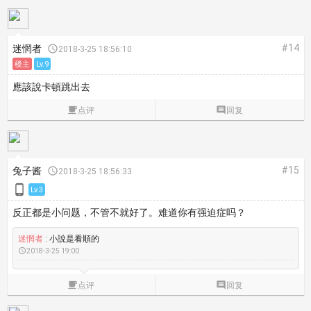
#14
迷惘者

2018-3-25 18:56:10
楼主
Lv.9
應該說卡頓跳出去

点评

回复
#15
兔子酱

2018-3-25 18:56:33

Lv.3
反正都是小问题，不管不就好了。难道你有强迫症吗？
迷惘者
: 小說是看順的

2018-3-25 19:00

点评

回复