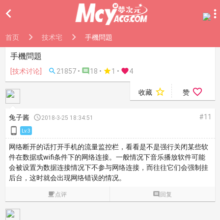

首页
技术宅
手機問題
手機問題
[技术讨论]

21857 •

18 •

1
•

4


收藏
赞
#11
兔子酱

2018-3-25 18:34:51

Lv.3
网络断开的话打开手机的流量监控栏，看看是不是强行关闭某些软
件在数据或wifi条件下的网络连接。一般情况下音乐播放软件可能
会被设置为数据连接情况下不参与网络连接，而往往它们会强制挂
后台，这时就会出现网络错误的情况。

点评

回复