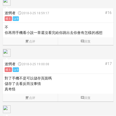
#16
迷惘者

2018-3-25 18:59:17
楼主
Lv.9
不
你再用手機看小說一章還沒看完給你跳出去你會有怎樣的感想

点评

回复
#17
迷惘者

2018-3-25 19:00:08
楼主
Lv.9
對了手機不是可以儲存頁面嗎
儲存了去看反而沒事情
真奇怪

点评

回复