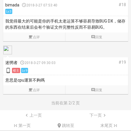
#18
bimada

2018-3-27 07:53:40
Lv.3
我觉得最大的可能是你的手机太老运算不够容易导致BUG DX，储存
的东西在结束后会有个验证文件完整性反而不容易BUG。

点评

回复
#19
迷惘者

2018-3-27 09:30:03

楼主
Lv.9
意思是cpu運算不夠嗎

点评

回复
当前在第
2
/2 页

上一页
下一页


第一页

跳转至
末尾页
