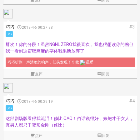
#3
巧巧

2018-4-6 00:27:38
Lv.7
胖次！你的分段！虽然NGNL ZERO我很喜欢，我也很想读你的贴但
我一看到这密密麻麻的字体我果断放弃了
巧巧听到一声清脆的响声，低头发现了 5 枚
星币

点评

回复
#4
巧巧

2018-4-6 00:29:19
Lv.7
这部剧场版看得我流泪！修比 QAQ！俗话说得好，娘炮才干女人，
真男人都只干变形金刚（修比）

点评

回复