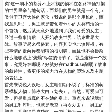
类”这一弱小的都算不上种族的物种在各路神仙打架
的世界里辛苦地苟活，而我们的男主就是一个有点
类似于卫宫大侠的家伙（我说的是那个用枪的，懂
我意思吧），男主就是带领着弱小的人类苟活的一
个首领，然后某天意外地遇到了我们可爱的女主，
经过一些事情后二人开始改变世界，结束世界大
战。故事听起来很俗套，内容其实也比较模板，有
些事情的走向你都能猜的很明确，而且也不会掺杂
什么能够贴上“烧脑”标签的情节了。就是这样一个故
事，究竟好在哪呢？好就好在madhouse削弱了故事
的叙述性，将更多的精力放在人物的塑造以及主题
的表达上。
首先来说说人设吧，女主咱们就不说了，标准的萌
系模板人物，简称大白（划去）。当然，可爱归可
爱，但是重点真的不在她的身上。重点来说说我们
的男主利库吧，也就是老空（再次划去）。男主的
塑造，我觉得是成功的，一句话概括一下，就是很