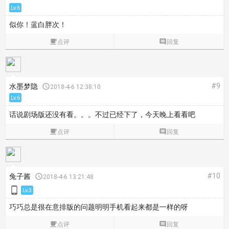
Lv.6
似你！蓝白胖次！

点评

回复
#9
水墨梦隐

2018-4-6 12:38:10
Lv.6
话说剧场版还没有看。。。不过已经下了，今天晚上看看吧

点评

回复
#10
兔子酱

2018-4-6 13:21:48

Lv.3
巧巧总是很在意排版的问题
明明手机看起来都是一样的呀

点评

回复