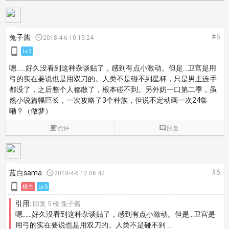
#5
兔子酱

2018-4-6 10:15:24

Lv.3
嗯……好久没看到这种杂谈贴了，感到有点小激动。但是…卫宫是用
弓的实在要说也是用双刀的。人类不是碰不到星杯，只是男主连手
都没了，之后整个人都散了，根本碰不到。另外奶一口第二季，虽
然小说篇幅巨长，一次攻略了3个种族，但说不定动画一次24集
嘞？（做梦）

点评

回复
#6
蓝白sama

2018-4-6 12:06:42

楼主
Lv.5
引用:
回复 5 楼 兔子酱
嗯……好久没看到这种杂谈贴了，感到有点小激动。但是…卫宫是
用弓的实在要说也是用双刀的。人类不是碰不到 ...