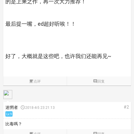
的是上乘之作，再一次大力推荐！
最后提一嘴，ed超好听唉！！
好了，大概就是这些吧，也许我们还能再见~

点评

回复
#2
迷惘者

2018-4-5 23:21:13
Lv.9
比毒嗎？

点评

回复