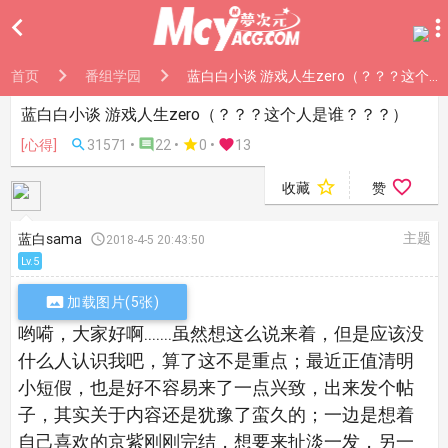

首页
番组学园
蓝白白小谈 游戏人生zero（？？？这个人是谁？？？）
蓝白白小谈 游戏人生zero（？？？这个人是谁？？？）
[心得]

31571 •

22 •

0
•

13


收藏
赞
主题
蓝白sama

2018-4-5 20:43:50
Lv.5

加载图片(5张)
哟嗬，大家好啊.......虽然想这么说来着，但是应该没
什么人认识我吧，算了这不是重点；最近正值清明
小短假，也是好不容易来了一点兴致，出来发个帖
子，其实关于内容还是犹豫了蛮久的；一边是想着
自己喜欢的京紫刚刚完结，想要来扯淡一发，另一