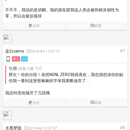
不不不，我说的是切嗣。我的朋友跟我说人类会被和精灵相性为
零，所以会被反噬掉

点评

回复
#7
蓝白sama

2018-4-6 12:07:19

楼主
Lv.5
引用:
回复 3 楼 巧巧
胖次！你的分段！虽然NGNL ZERO我很喜欢，我也很想读你的贴
但我一看到这密密麻麻的字体我果断放弃了 ...
我还特意给隔开了几段哦

点评

回复
#8
水墨梦隐

2018-4-6 12:37:07