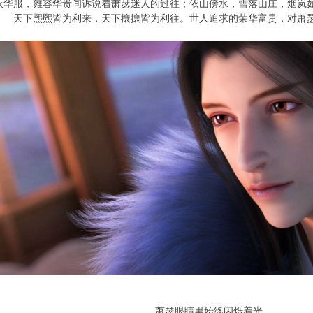
衣华服，雍容华贵间诉说着萧瑟迷人的过往；依山傍水，雪落山庄，烟岚
天下熙熙皆为利来，天下攘攘皆为利往。世人追求的荣华富贵，对萧
萧瑟眼睛里始终闪烁着光