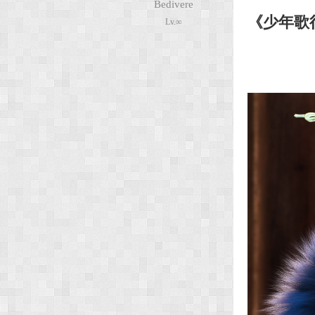
Bedivere
《少年歌
Lv.∞
次
元