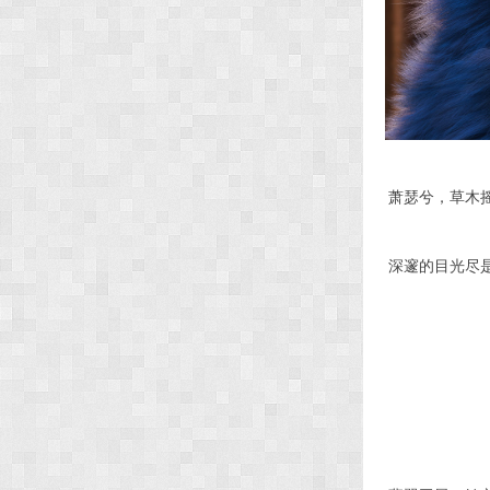
萧瑟兮，草木
深邃的目光尽