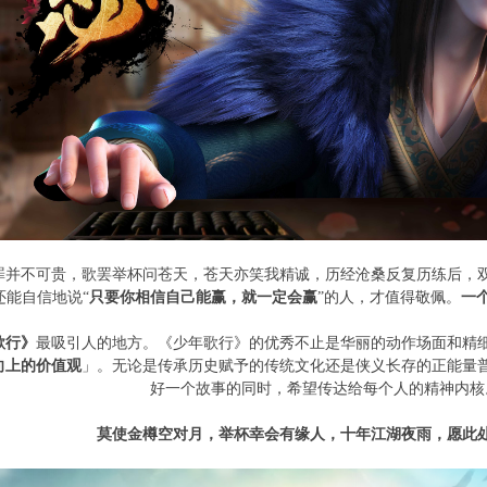
罪并不可贵，歌罢举杯问苍天，苍天亦笑我精诚，历经沧桑反复历练后，
还能自信地说
“
只要你相信自己能赢，就一定会赢
”
的人，才值得敬佩。
一
歌行》
最吸引人的地方。《少年歌行》的优秀不止是华丽的动作场面和精
向上的价值观
」。无论是传承历史赋予的传统文化还是侠义长存的正能量
好一个故事的同时，希望传达给每个人的精神内核
莫使金樽空对月，举杯幸会有缘人，十年江湖夜雨，愿此