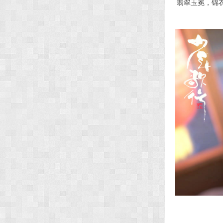
翡翠玉冕，锦