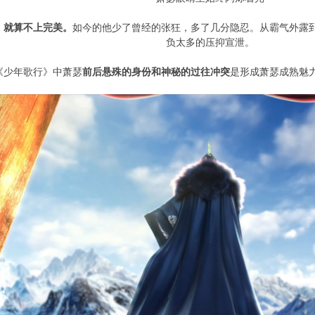
，就算不上完美。
如今的他少了曾经的张狂，多了几分隐忍。从霸气外露
负太多的压抑宣泄。
《少年歌行》中萧瑟
前后悬殊的身份和神秘的过往冲突
是形成萧瑟成熟魅