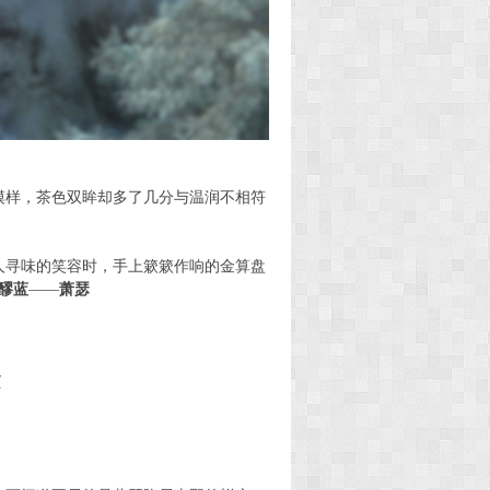
模样，茶色双眸却多了几分与温润不相符
人寻味的笑容时，手上簌簌作响的
金算盘
醪蓝
——
萧瑟
/