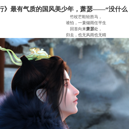
行》最有气质的国风美少年，
萧瑟
——“没什么
竹杖芒鞋轻胜马，
谁怕，一蓑烟雨任平生
回首向来
萧瑟
处，
归去，也无风雨也无晴