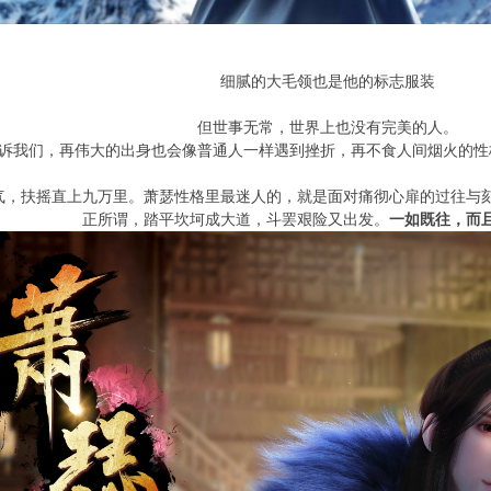
细腻的大毛领也是他的标志服装
但世事无常，世界上也没有完美的人。
诉我们，再伟大的出身也会像普通人一样遇到挫折，再不食人间烟火的性
气，扶摇直上九万里。萧瑟性格里最迷人的，就是面对痛彻心扉的过往与
正所谓，踏平坎坷成大道，斗罢艰险又出发。
一如既往，而