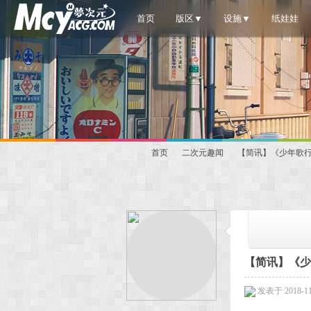
首页
版区▼
设施▼
纸娃娃
首页
二次元趣闻
【简讯】《少年歌行》
梦
»
›
›
【简讯】《少
发表于 2018-11-