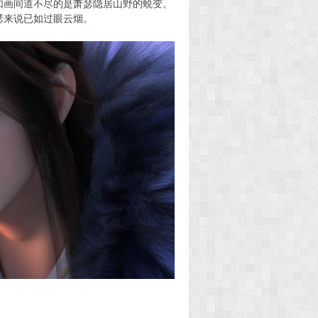
如画间道不尽的是萧瑟隐居山野的蜕变。
瑟来说已如过眼云烟。