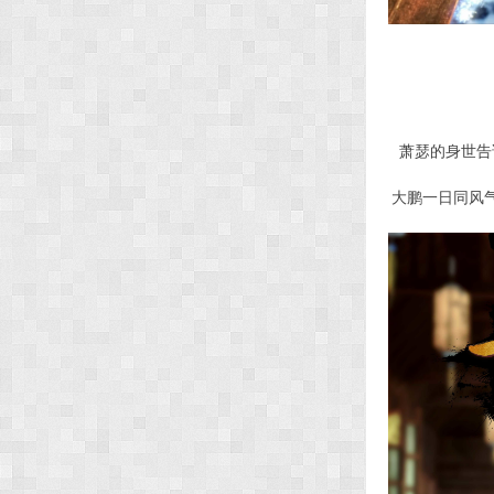
萧瑟的身世告
大鹏一日同风