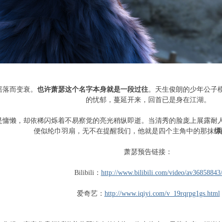
摇落而变衰。
也许萧瑟这个名字本身就是一段过往
。天生俊朗的少年公子
的忧郁，蔓延开来，回首已是身在江湖。
是慵懒，却依稀闪烁着不易察觉的亮光稍纵即逝。当清秀的脸庞上展露耐
便似纶巾羽扇，无不在提醒我们，他就是四个主角中的那抹
缥
萧瑟预告链接：
Bilibili
：
http://www.bilibili.com/video/av36858843
爱奇艺：
http://www.iqiyi.com/v_19rqrpg1gs.html