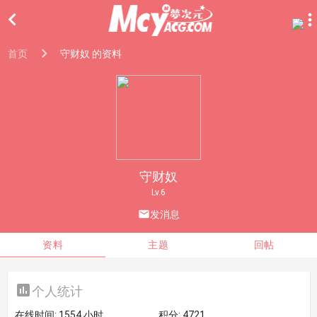

首页
守财奴 的资料
守财奴
Lv.6

发消息
资料
主题
回帖

个人统计
在线时间:
1554 小时
积分:
4721