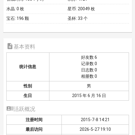
水晶:
0 枚
星币:
20049 枚
宝石:
196 颗
圣杯:
33 个

基本资料
好友数 6
记录数 0
统计信息
日志数 0
相册数 0
性别
男
生日
2015 年 6 月 16 日

活跃概况
注册时间
2015-7-8 14:21
最后访问
2026-5-27 19:10