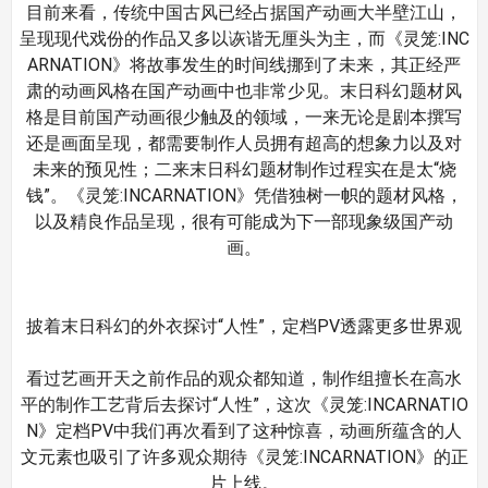
目前来看，传统中国古风已经占据国产动画大半壁江山，
呈现现代戏份的作品又多以诙谐无厘头为主，而《灵笼:INC
ARNATION》将故事发生的时间线挪到了未来，其正经严
肃的动画风格在国产动画中也非常少见。末日科幻题材风
格是目前国产动画很少触及的领域，一来无论是剧本撰写
还是画面呈现，都需要制作人员拥有超高的想象力以及对
未来的预见性；二来末日科幻题材制作过程实在是太“烧
钱”。《灵笼:INCARNATION》凭借独树一帜的题材风格，
以及精良作品呈现，很有可能成为下一部现象级国产动
画。
披着末日科幻的外衣探讨“人性”，定档PV透露更多世界观
看过艺画开天之前作品的观众都知道，制作组擅长在高水
平的制作工艺背后去探讨“人性”，这次《灵笼:INCARNATIO
N》定档PV中我们再次看到了这种惊喜，动画所蕴含的人
文元素也吸引了许多观众期待《灵笼:INCARNATION》的正
片上线。