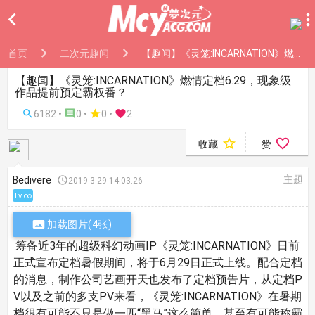

首页
二次元趣闻
【趣闻】《灵笼:INCARNATION》燃情定档6.29，现象级作品提前预定霸权番？
【趣闻】《灵笼:INCARNATION》燃情定档6.29，现象级
作品提前预定霸权番？

6182 •

0 •

0
•

2


收藏
赞
主题
Bedivere

2019-3-29 14:03:26
Lv.∞

加载图片(4张)
筹备近3年的超级科幻动画IP《灵笼:INCARNATION》日前
正式宣布定档暑假期间，将于6月29日正式上线。配合定档
的消息，制作公司艺画开天也发布了定档预告片，从定档P
V以及之前的多支PV来看，《灵笼:INCARNATION》在暑期
档很有可能不只是做一匹“黑马”这么简单，甚至有可能称霸