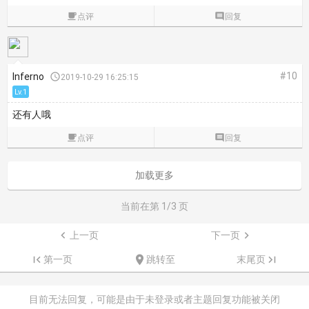

点评

回复
#10
Inferno

2019-10-29 16:25:15
Lv.1
还有人哦

点评

回复
加载更多
当前在第
1
/3 页

上一页
下一页


第一页

跳转至
末尾页

目前无法回复，可能是由于未登录或者主题回复功能被关闭