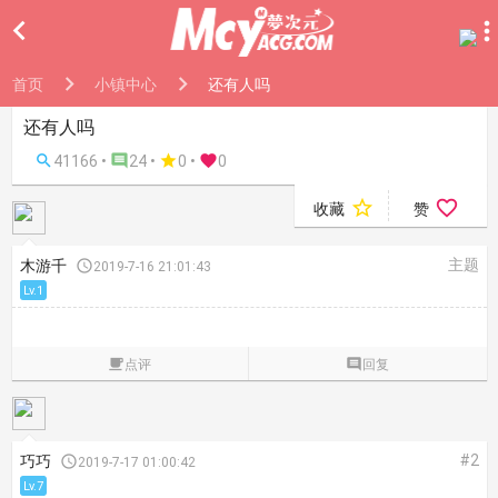

首页
小镇中心
还有人吗
还有人吗

41166 •

24 •

0
•

0


收藏
赞
主题
木游千

2019-7-16 21:01:43
Lv.1

点评

回复
#2
巧巧

2019-7-17 01:00:42
Lv.7