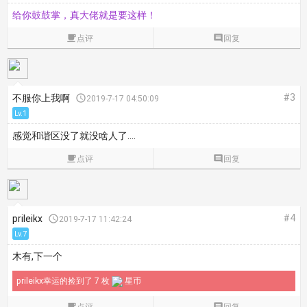
给你鼓鼓掌，真大佬就是要这样！

点评

回复
#3
不服你上我啊

2019-7-17 04:50:09
Lv.1
感觉和谐区没了就没啥人了....

点评

回复
#4
prileikx

2019-7-17 11:42:24
Lv.7
木有,下一个
prileikx幸运的捡到了 7 枚
星币

点评

回复