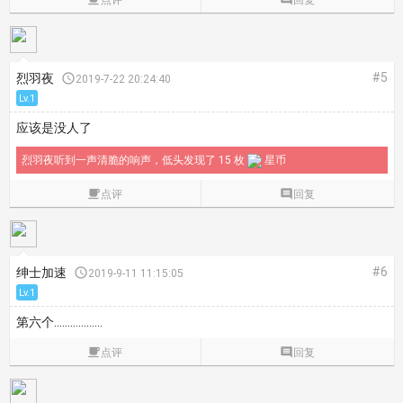
#5
烈羽夜

2019-7-22 20:24:40
Lv.1
应该是没人了
烈羽夜听到一声清脆的响声，低头发现了 15 枚
星币

点评

回复
#6
绅士加速

2019-9-11 11:15:05
Lv.1
第六个………………

点评

回复