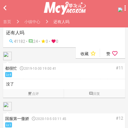

首页
小镇中心
还有人吗
还有人吗

41182 •

24 •

0
•

0


收藏
赞
#11
都很忙

2019-10-30 19:00:41
Lv.4
没了

点评

回复
#12
国服第一傲娇

2020-10-5 03:11:45
Lv.1