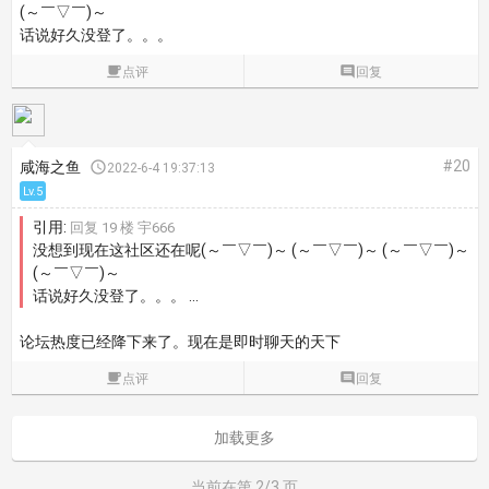
(～￣▽￣)～
话说好久没登了。。。

点评

回复
#20
咸海之鱼

2022-6-4 19:37:13
Lv.5
引用:
回复 19 楼 宇666
没想到现在这社区还在呢(～￣▽￣)～ (～￣▽￣)～ (～￣▽￣)～
(～￣▽￣)～
话说好久没登了。。。 ...
论坛热度已经降下来了。现在是即时聊天的天下

点评

回复
加载更多
当前在第
2
/3 页