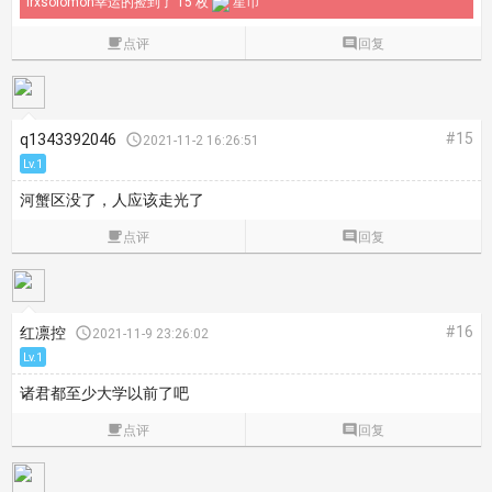
lrxsolomon幸运的捡到了 15 枚
星币

点评

回复
#15
q1343392046

2021-11-2 16:26:51
Lv.1
河蟹区没了，人应该走光了

点评

回复
#16
红凛控

2021-11-9 23:26:02
Lv.1
诸君都至少大学以前了吧

点评

回复