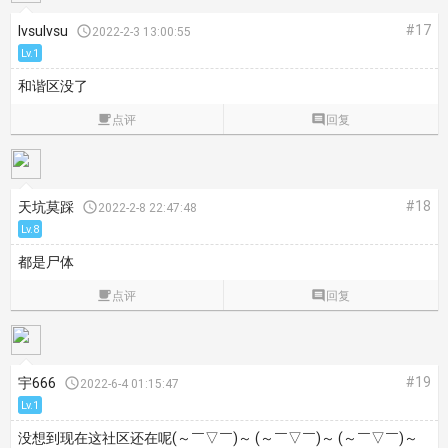
#17
lvsulvsu

2022-2-3 13:00:55
Lv.1
和谐区没了

点评

回复
#18
天坑莫踩

2022-2-8 22:47:48
Lv.8
都是尸体

点评

回复
#19
宇666

2022-6-4 01:15:47
Lv.1
没想到现在这社区还在呢(～￣▽￣)～ (～￣▽￣)～ (～￣▽￣)～