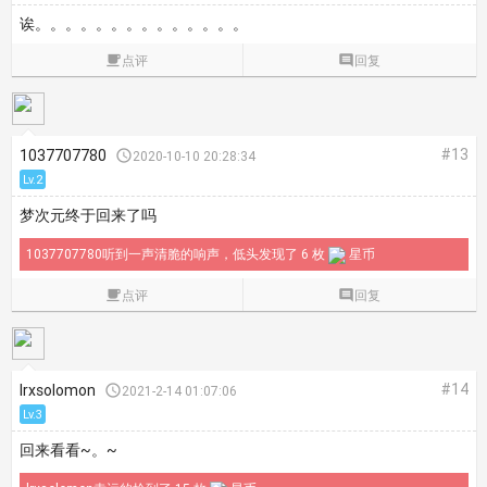
诶。。。。。。。。。。。。。。

点评

回复
#13
1037707780

2020-10-10 20:28:34
Lv.2
梦次元终于回来了吗
1037707780听到一声清脆的响声，低头发现了 6 枚
星币

点评

回复
#14
lrxsolomon

2021-2-14 01:07:06
Lv.3
回来看看~。~