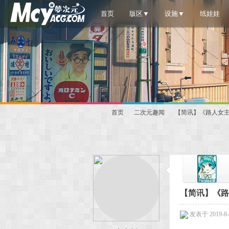
首页
版区▼
设施▼
纸娃娃
首页
二次元趣闻
【简讯】《路人女主的养
梦
»
›
›
【简讯】《路人
发表于 2019-8-2