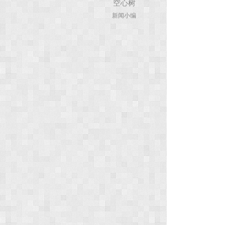
空心树
新闻小编
次
元