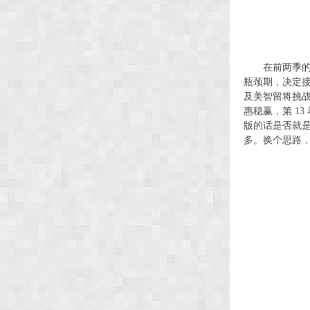
在前两季的 T
瓶颈期，决定
及美智留将挑战
惠稳赢，第 1
版的话是否就是
多。换个思路