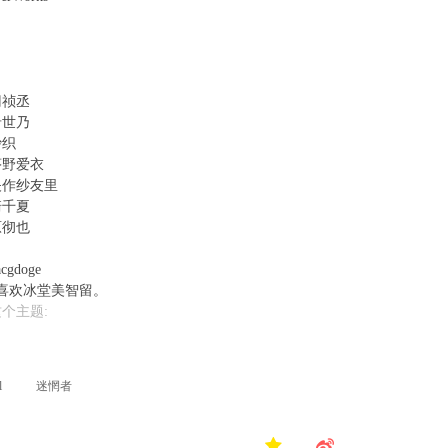
冈祯丞
希世乃
沙织
茅野爱衣
矢作纱友里
崎千夏
原彻也
gdoge
喜欢冰堂美智留。
个主题:
l
迷惘者