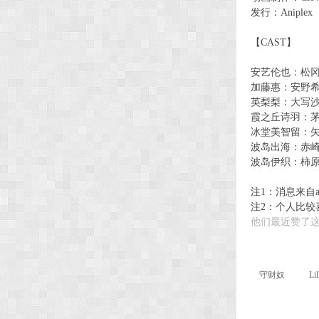
发行：Aniplex
【CAST】
安艺伦也：松
加藤惠：安野
英梨梨：大写
霞之丘诗羽：
冰堂美智留：
波岛出海：赤
波岛伊织：柿
注1：消息来自ac
注2：个人比较
他们最近赞了这
守财奴
Lil