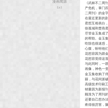
漫画闻源
《武林不二周
Lv.1
产危机，掌门
二周刊》的金
次
在最近更新的
君想互相表白
徐孤城和楚燕
尽管金玉集成
的帮助。金玉
吃惊也很迷惑
心腹，吩咐他
花想容因为跟
花想容觉得这
元
与此同时，一
画像，神色一
金玉集收购了
丽，与花间派
高级技术印刷
销量因为新报
顾淮为了
周刊
还要
自己
想办
疼得很厉害，