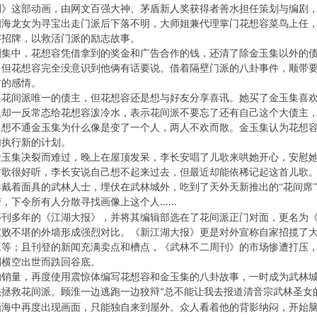
刊》这部动画，由网文百强大神、茅盾新人奖获得者善水担任策划与编剧
四海龙女为寻宝出走门派后下落不明，大师姐兼代理掌门花想容菜鸟上任
字招牌，以救活门派的励志故事。
剧集中，花想容凭借拿到的奖金和广告合作的钱，还清了除金玉集以外的
，但花想容完全没意识到他俩有话要说。借着隔壁门派的八卦事件，顺带
君的感情。
了花间派唯一的债主，但花想容还是想与好友分享喜讯。她买了金玉集喜
集却一反常态给花想容泼冷水，表示花间派不要忘了还有自己这个大债主
，想不通金玉集为什么像是变了一个人，两人不欢而散。金玉集认为花想
们执行新的计划。
金玉集决裂而难过，晚上在屋顶发呆，李长安唱了儿歌来哄她开心，安慰
首歌很好听，李长安说自己想不起来过去，但最近却能依稀记起这首儿歌
群戴着面具的武林人士，埋伏在武林城外，吃到了天外天新推出的
“花间席
变，下令所有人分散寻找画像上这个人
......
停刊多年的《江湖大报》，并将其编辑部选在了花间派正门对面，更名为
破败不堪的外墙形成强烈对比。《新江湖大报》
更是
对外宣称自家招揽了
工等
；
且
刊登
的新闻充满卖点
和槽点
，《武林不二周刊》的市场惨遭打压
刊横空出世而跌回谷底。
的销量
，再度使用震惊体
编写
花想容和金玉集
的八卦故事
，
一时成为武林
法拯救花间派。顾淮
一边逃跑一边狡辩
总不能让我去报道清音宗武林圣女
“
脑海中再度出现画面，
只能
独自来到屋外
。
众人看着他的背影纳闷，开始