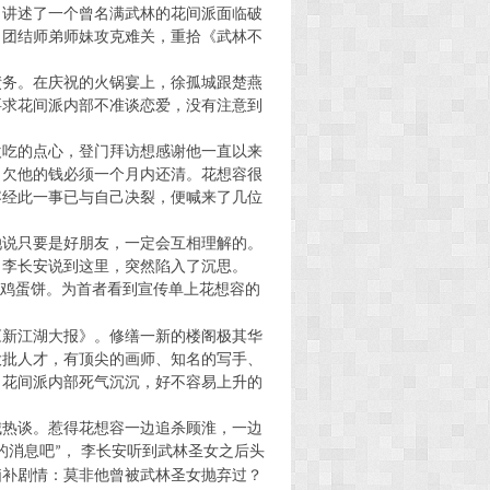
，讲述了一个曾名满武林的花间派面临破
，团结师弟师妹攻克难关，重拾《武林不
债务。在庆祝的火锅宴上，徐孤城跟楚燕
要求花间派内部不准谈恋爱，没有注意到
欢吃的点心，登门拜访想感谢他一直以来
，欠他的钱必须一个月内还清。花想容很
容经此一事已与自己决裂，便喊来了几位
她说只要是好朋友，一定会互相理解的。
。李长安说到这里，突然陷入了沉思。
”鸡蛋饼。为首者看到宣传单上花想容的
《新江湖大报》
。
修缮一新的楼阁极其华
大批人才，有顶尖的画师、知名的写手、
，花间派内部死气沉沉，好不容易上升的
城热谈。惹得
花想容一边追杀顾淮，一边
的消息吧
， 李长安听到武林圣女之后头
”
脑补剧情：莫非他曾被武林圣女抛弃过？