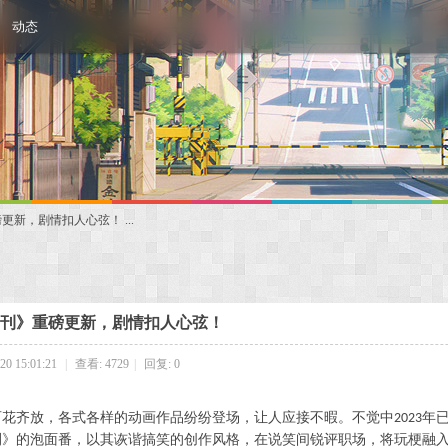
动态
新，剧情扣人心弦！ ...
刊》重磅更新，剧情扣人心弦！
0 15:01:21
|
查看: 4729
|
回复: 0
百花齐放，各式各样的动画作品纷纷登场，让人应接不暇。不觉中
年
2023
刊》的泡面番，以其诙谐搞笑的创作风格，在说笑间锐评职场，将玩梗融