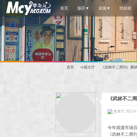
首页
版区▼
设施▼
纸娃娃
首页
小镇大厅
《武林不二周刊》重磅更
梦
»
›
›
《武林不二周
发表于 2023-6-2
今年国漫市场
《武林不二周