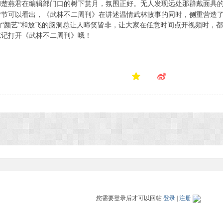
和楚燕君在编辑部
门口的树下
赏月，
氛围正好。无人发现
远处那群
戴面具
情节可以看出，《武林不二周刊》在讲述温情武林故事的同时，侧重营造
的
“颜艺”和放飞的脑洞总让人啼笑皆非，
让大家在任意时间点开视频时，都
忘记打开《武林不二周刊》哦！
您需要登录后才可以回帖
登录
|
注册