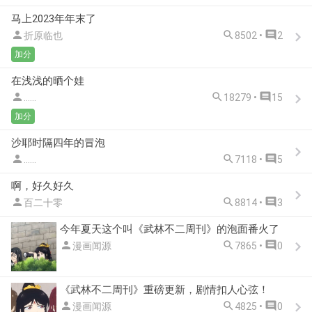
马上2023年年末了



折原临也
8502 •
2
加分
在浅浅的晒个娃



......
18279 •
15
加分
沙耶时隔四年的冒泡



......
7118 •
5
啊，好久好久



百二十零
8814 •
3
今年夏天这个叫《武林不二周刊》的泡面番火了



漫画闻源
7865 •
0
《武林不二周刊》重磅更新，剧情扣人心弦！



漫画闻源
4825 •
0