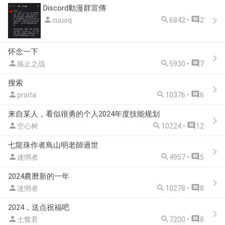
Discord動漫群宣傳



cuuoq
6842 •
2
怀念一下



殇止之战
5930 •
7
搜索



proita
10376 •
6
来自某人，看似很勇的个人2024年度技能规划



空心树
10224 •
12
七龍珠作者鳥山明老師過世



迷惘者
4957 •
5
2024農曆新的一年



迷惘者
10278 •
8
2024，送点祝福吧



土鳖君
7200 •
8