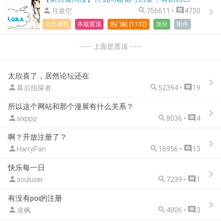



月凌空
756611 •
4720
大厅通告
本版置顶
热门帖 (1132)
加分
附件
----- 上面是置顶 -----
太欣喜了，居然论坛还在



幕后指屎者
52394 •
19
所以这个网站和那个漫展有什么关系？



sixppp
8036 •
4
啊？开放注册了？



HarryPan
16956 •
13
快乐每一日



souluser
7239 •
1
有没有poi的注册



凌枫.
4806 •
3