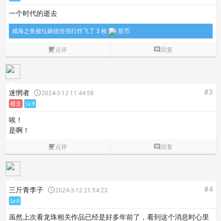
一个时代的逝去
咸海之鱼被坛娘抓住强行炸飞了 3 枚
星币

点评

回复
#3
迷惘者

2024-3-12 11:44:58
楼主
Lv.9
唉！
是啊！

点评

回复
#4
三斤青李子

2024-3-12 21:54:23
Lv.0
虽然上次看龙珠相关作品已经是好多年前了，看到这个消息时心里