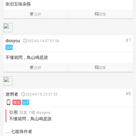
依旧五味杂陈

点评

回复
#7
dissyou

2024-5-14 07:01:56
Lv.0
不懂就問，鳥山鳴是誰

点评

回复
#8
迷惘者

2024-5-18 23:57:55

楼主
Lv.9
引用:
回复 7 楼 dissyou
不懂就問，鳥山鳴是誰
……七龍珠作者