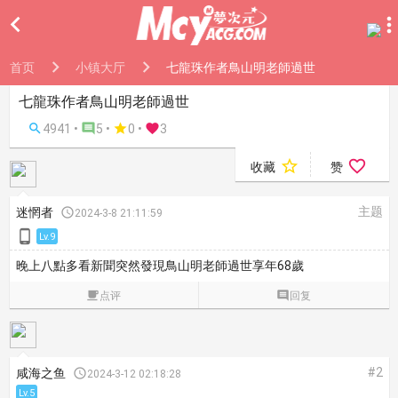

首页
小镇大厅
七龍珠作者鳥山明老師過世
七龍珠作者鳥山明老師過世

4941 •

5 •

0
•

3


收藏
赞
主题
迷惘者

2024-3-8 21:11:59

Lv.9
晚上八點多看新聞突然發現鳥山明老師過世享年68歲

点评

回复
#2
咸海之鱼

2024-3-12 02:18:28
Lv.5