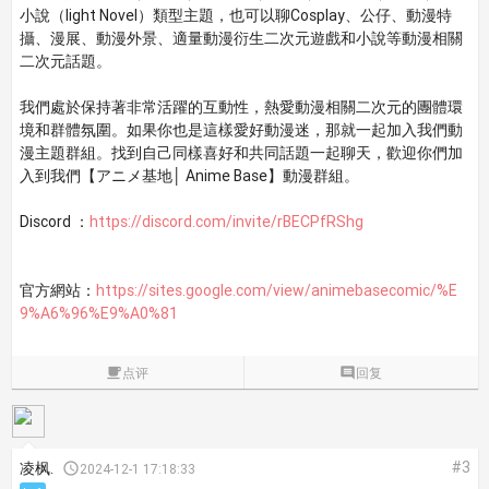
小說（light Novel）類型主題，也可以聊Cosplay、公仔、動漫特
攝、漫展、動漫外景、適量動漫衍生二次元遊戲和小說等動漫相關
二次元話題。
我們處於保持著非常活躍的互動性，熱愛動漫相關二次元的團體環
境和群體氛圍。如果你也是這樣愛好動漫迷，那就一起加入我們動
漫主題群組。找到自己同樣喜好和共同話題一起聊天，歡迎你們加
入到我們【アニメ基地│ Anime Base】動漫群組。
Discord ：
https://discord.com/invite/rBECPfRShg
官方網站：
https://sites.google.com/view/animebasecomic/%E
9%A6%96%E9%A0%81

点评

回复
#3
凌枫.

2024-12-1 17:18:33