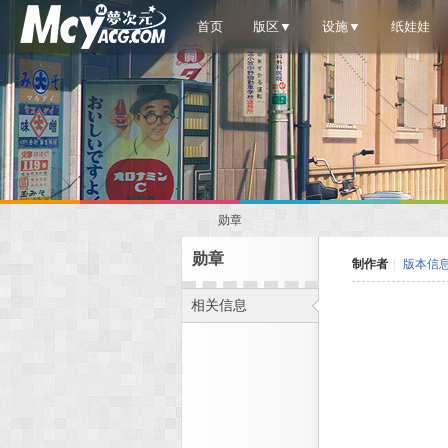
首页
版区▼
设施▼
纸娃娃
勋章
勋章
制作者
|
版本信
相关信息
梦
›