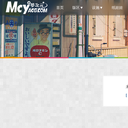
首页
版区▼
设施▼
纸娃娃