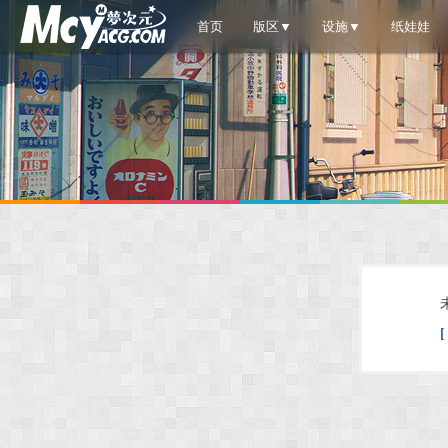
首页
版区▼
设施▼
纸娃娃