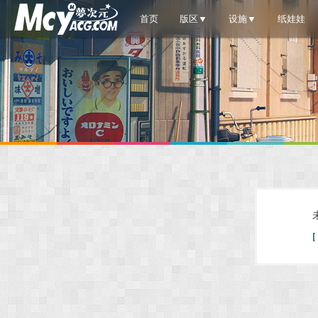
首页
版区▼
设施▼
纸娃娃