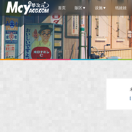
首页
版区▼
设施▼
纸娃娃