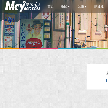
首页
版区▼
设施▼
纸娃娃