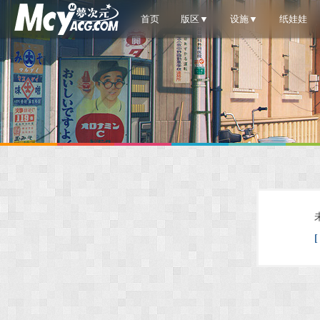
首页
版区▼
设施▼
纸娃娃