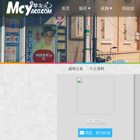
首页
版区▼
设施▼
纸娃娃
咸海之鱼
个人资料
梦
›
›
咸海之鱼
消息
加为好友