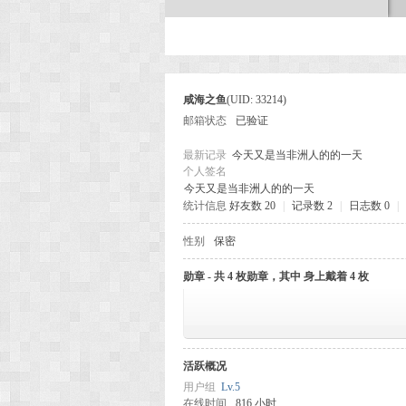
次
咸海之鱼
(UID: 33214)
邮箱状态
已验证
最新记录
今天又是当非洲人的的一天
个人签名
今天又是当非洲人的的一天
统计信息
好友数 20
|
记录数 2
|
日志数 0
|
元
性别
保密
勋章 - 共 4 枚勋章，其中 身上戴着 4 枚
活跃概况
用户组
Lv.5
在线时间
816 小时