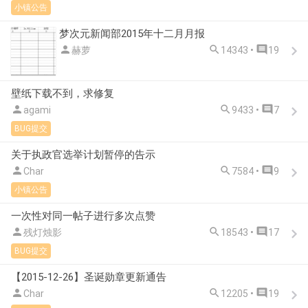
小镇公告
梦次元新闻部2015年十二月月报



赫萝
14343 •
19
壁纸下载不到，求修复



agami
9433 •
7
BUG提交
关于执政官选举计划暂停的告示



Char
7584 •
9
小镇公告
一次性对同一帖子进行多次点赞



残灯烛影
18543 •
17
BUG提交
【2015-12-26】圣诞勋章更新通告



Char
12205 •
19