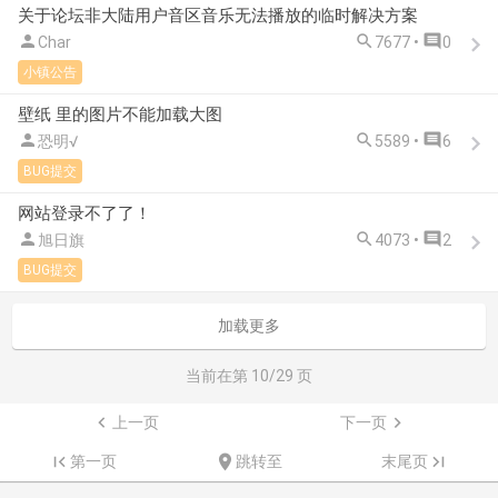
关于论坛非大陆用户音区音乐无法播放的临时解决方案



Char
7677 •
0
小镇公告
壁纸 里的图片不能加载大图



恐明√
5589 •
6
BUG提交
网站登录不了了！



旭日旗
4073 •
2
BUG提交
加载更多
当前在第
10
/29 页

上一页
下一页


第一页

跳转至
末尾页
