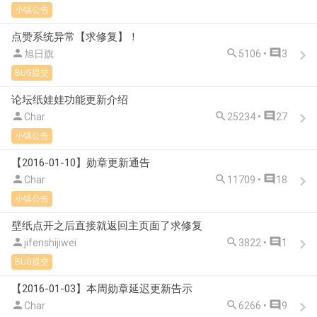
小镇公告
点赞系统异常【求修复】！



旭日旗
5106 •
3
BUG提交
论坛纸娃娃功能更新介绍



Char
25234 •
27
小镇公告
【2016-01-10】勋章更新通告



Char
11709 •
18
小镇公告
壁纸点开之后直接就返回主页面了求修复



jifenshijiwei
3822 •
1
BUG提交
【2016-01-03】本周勋章延迟更新告示



Char
6266 •
9