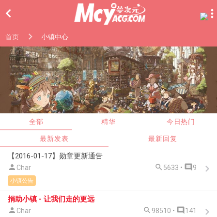

首页
小镇中心
全部
精华
今日热门
最新发表
最新回复
【2016-01-17】勋章更新通告



Char
5633 •
9
小镇公告
捐助小镇 - 让我们走的更远



Char
98510 •
141