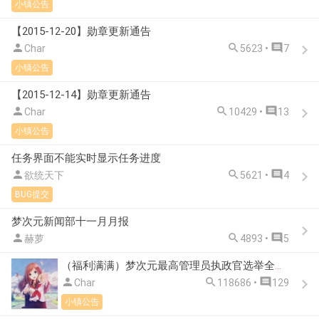
小镇公告
【2015-12-20】勋章更新通告



Char
5623 •
7
小镇公告
【2015-12-14】勋章更新通告



Char
10429 •
13
小镇公告
任务界面不能实时显示任务进度



欲统天下
5621 •
4
BUG提交
梦次元新闻部十一月月报



赫萝
4893 •
5
（福利满满）梦次元最高管理员执政官选举全新开启！成为执政官不是梦！



Char
118686 •
129
小镇公告