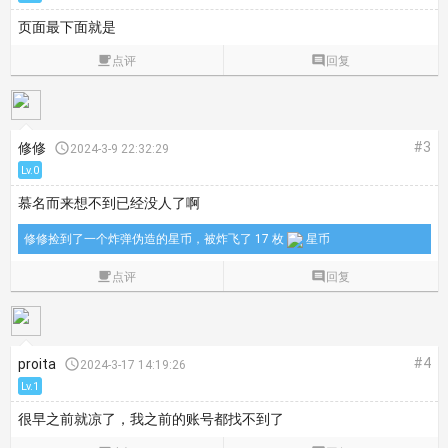
页面最下面就是

点评

回复
#3
修修

2024-3-9 22:32:29
Lv.0
慕名而来想不到已经没人了啊
修修捡到了一个炸弹伪造的星币，被炸飞了 17 枚
星币

点评

回复
#4
proita

2024-3-17 14:19:26
Lv.1
很早之前就凉了，我之前的账号都找不到了