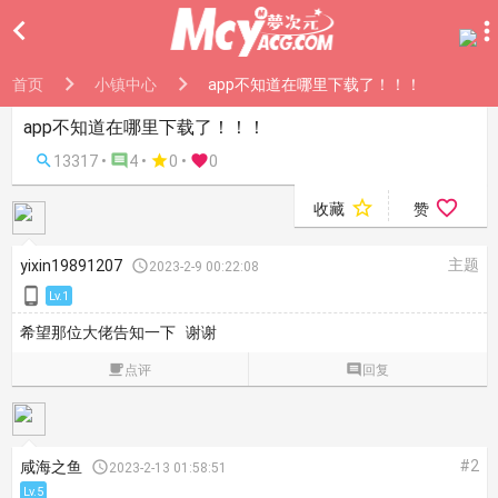

首页
小镇中心
app不知道在哪里下载了！！！
app不知道在哪里下载了！！！

13317 •

4 •

0
•

0


收藏
赞
主题
yixin19891207

2023-2-9 00:22:08

Lv.1
希望那位大佬告知一下 谢谢

点评

回复
#2
咸海之鱼

2023-2-13 01:58:51
Lv.5