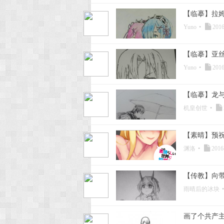
【临摹】拉姆
Yuno
•
2016
【临摹】亚
Yuno
•
2016
【临摹】龙
机皇创世
•
【素晴】预
渊洛
•
2016
【传教】向
雨晴后的冰块
•
画了个共产主