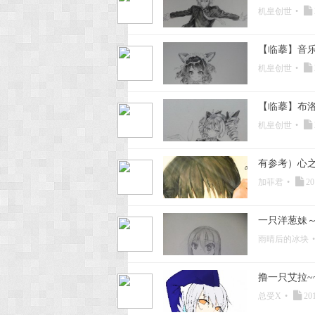
机皇创世
•
【临摹】音
机皇创世
•
【临摹】布洛
机皇创世
•
有参考）心
加菲君
•
20
一只洋葱妹
雨晴后的冰块
•
撸一只艾拉~
总受X
•
201