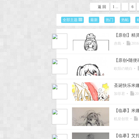
返 回
1 ...
6
次
全部主题
最新
热门
热帖
【原创】精
赤島
•
2016
【原创▪随
欧阳の晓白
•
元
圣诞快乐米
加菲君
•
20
【临摹】米
机皇创世
•
【临摹】艾扎