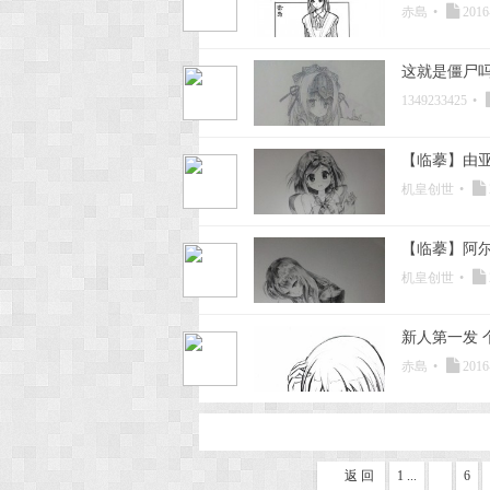
赤島
•
2016
这就是僵尸
1349233425
•
【临摹】由
机皇创世
•
【临摹】阿尔
机皇创世
•
新人第一发 
赤島
•
2016
返 回
1 ...
6