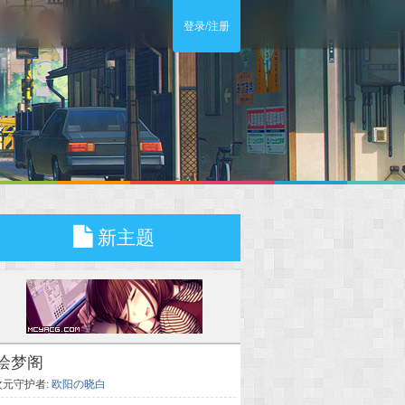
登录/注册
新主题
绘梦阁
次元守护者:
欧阳の晓白