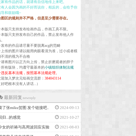
大家有作品的话，就请有自信地传上来吧。
没有人会因为画的不好而说你，相反的，会给予你
指导和鼓励哦~
绘图区的规则并不严格，但是至少需要存在。
☆本版只支持发布绘画作品，作画工具不限。
☆本版只支持发布自己的作品，禁止发布他人作
品。
☆发布的作品请尽量不要脱离acg的范畴
☆上传的图片请以能用肉眼看清为准，过小或者模
糊不清的视为不合格
☆请将图片以正方向上传，禁止折磨观者的脖子
☆所有版块，均遵守最基本的
小镇组织体制法规
★违反基本法规，按照基本法规处理。
欢迎加入梦次元绘画交流群：
384043114
（好吧根本没有人讲话...）
最新回复
newreply
摸了张miku贺图 发个链接吧..
2024-09-13
回归...的感觉
2021-10-27
少女的祈祷与高周波回应实验
2021-08-03