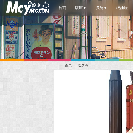
首页
版区▼
设施▼
纸娃娃
首页
绘梦阁
梦
»
›