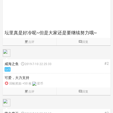
坛里真是好冷呢~
但是大家还是要继续努力哦~

点评

回复
#2
咸海之鱼

2019-7-10 22:25:33
Lv.5
可爱，大力支持

回帖奖励 +50 枚
星币

点评

回复