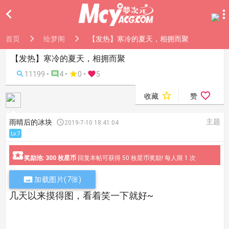

首页
绘梦阁
【发热】寒冷的夏天，相拥而聚
【发热】寒冷的夏天，相拥而聚

11199 •

4 •

0
•

5


收藏
赞
主题
雨晴后的冰块

2019-7-10 18:41:04
Lv.7

奖励池: 300 枚星币
回复本帖可获得 50 枚星币奖励! 每人限 1 次

加载图片(7张)
几天以来摸得图，看着笑一下就好~