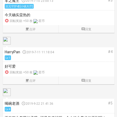
#3
零之魔王

2019-7-10 23:00:13
次元守护者[小镇大厅]
今天确实蛮热的

回帖奖励 +50 枚
星币

点评

回复
#4
HarryPan

2019-7-11 11:18:04
Lv.1
好可爱

回帖奖励 +50 枚
星币

点评

回复
#5
喝碗老酒

2019-9-22 21:41:36
Lv.4