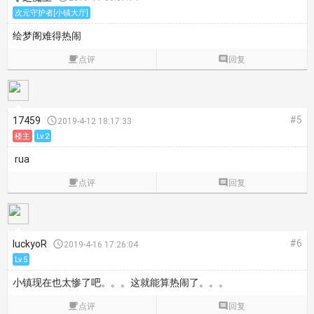
次元守护者[小镇大厅]
绘梦阁难得热闹

点评

回复
#5
17459

2019-4-12 18:17:33
楼主
Lv.2
rua

点评

回复
#6
luckyoR

2019-4-16 17:26:04
Lv.5
小镇现在也太惨了吧。。。这就能算热闹了。。。

点评

回复