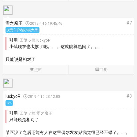
#7
零之魔王

2019-4-16 19:45:46
次元守护者[小镇大厅]
引用:
回复 6 楼 luckyoR
小镇现在也太惨了吧。。。这就能算热闹了。。。
只能说是相对了

点评

回复
#8
luckyoR

2019-4-16 23:12:08
Lv.5
引用:
回复 7 楼 零之魔王
只能说是相对了
某区没了之后还能有人在这里偶尔发发贴我觉得已经不错了。。。