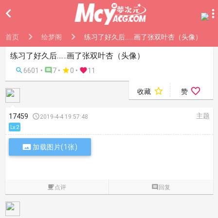

首页
绘梦阁
练习了好久后……画了张双叶杏（头像）
练习了好久后……画了张双叶杏（头像）

6601 •

7 •

0
•

11


收藏
赞
主题
17459

2019-4-4 19:57:48
Lv.2

加载图片(1张)

点评

回复