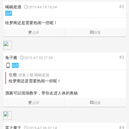
#2
喝碗老酒

2019-4-6 18:18:04
Lv.4
绘梦阁还是需要热闹一些呢！

点评

回复
#3
兔子酱

2019-4-7 00:27:08

Lv.3
引用:
回复 2 楼 喝碗老酒
绘梦阁还是需要热闹一些呢！
酒酱可以现场教学，带你走进人体的奥秘

点评

回复
#4
零之魔王

2019-4-7 06:07:14