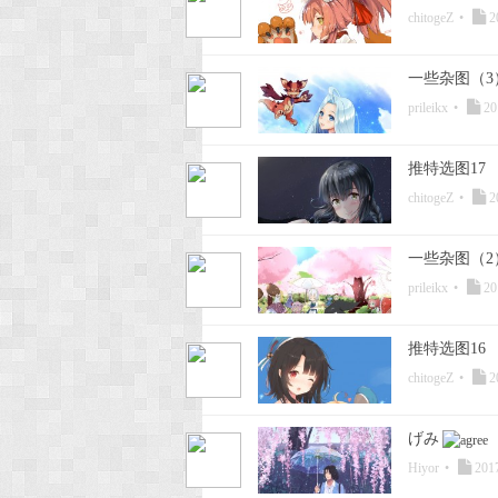
chitogeZ
•
2
一些杂图（3
prileikx
•
20
推特选图17
chitogeZ
•
2
一些杂图（2
prileikx
•
20
推特选图16
chitogeZ
•
2
げみ
Hiyor
•
2017