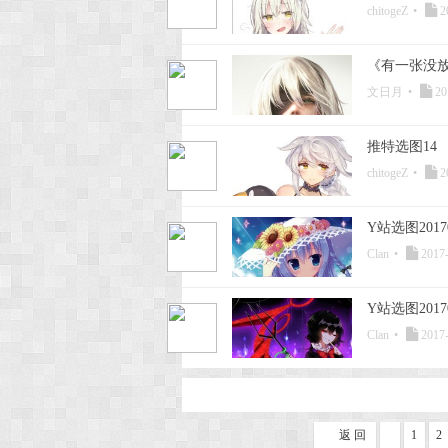
chitogeZ
•
2
《有一张没
文日月
•
20
推特选图14
chitogeZ
•
2
Y站选图20170
Clan
•
2017-
Y站选图20170
Clan
•
2017-
返 回
1
2