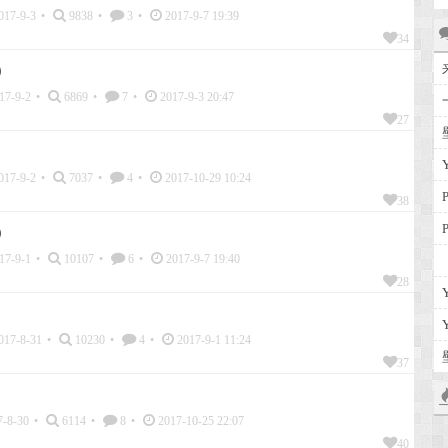
017-9-3
•
9838
•
3
•
2017-9-7 19:39
34
）
17-9-2
•
6869
•
7
•
2017-9-3 20:47
27
017-9-2
•
7037
•
4
•
2017-10-29 10:24
38
）
17-9-1
•
10107
•
6
•
2017-9-7 19:40
28
017-8-31
•
10230
•
4
•
2017-9-1 11:24
37
-8-30
•
6114
•
8
•
2017-10-25 22:07
40