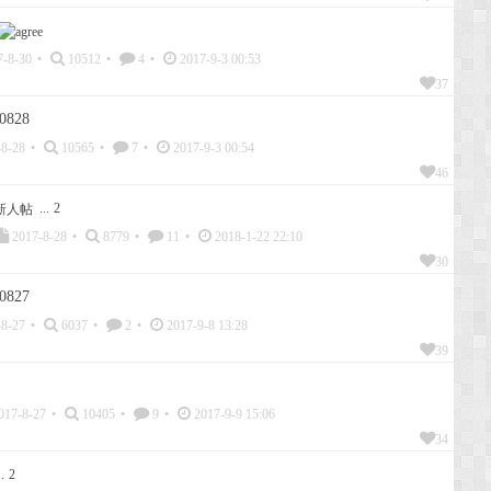
-8-30
•
10512
•
4
•
2017-9-3 00:53
37
828
8-28
•
10565
•
7
•
2017-9-3 00:54
46
...
2
2017-8-28
•
8779
•
11
•
2018-1-22 22:10
30
827
8-27
•
6037
•
2
•
2017-9-8 13:28
39
017-8-27
•
10405
•
9
•
2017-9-9 15:06
34
.
2