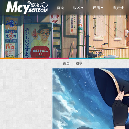
首页
版区▼
设施▼
纸娃娃
首页
图享
梦
»
›