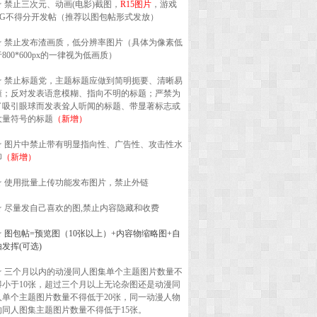
☆ 禁止三次元、动画(电影)截图，
R15图片
，游戏
CG不得分开发帖（推荐以图包帖形式发放）
☆ 禁止发布渣画质，低分辨率图片（具体为像素低
于800*600px的一律视为低画质）
☆ 禁止标题党，主题标题应做到简明扼要、清晰易
懂；反对发表语意模糊、指向不明的标题；严禁为
了吸引眼球而发表耸人听闻的标题、带显著标志或
大量符号的标题
（新增）
☆ 图片中禁止带有明显指向性、广告性、攻击性水
印
（新增）
☆ 使用批量上传功能发布图片，禁止外链
☆ 尽量发自己喜欢的图,禁止内容隐藏和收费
☆
图包帖=预览图（10张以上）+内容物缩略图+自
由发挥(可选)
☆ 三个月以内的动漫同人图集单个主题图片数量不
得小于10张，超过三个月以上无论杂图还是动漫同
人单个主题图片数量不得低于20张，同一动漫人物
的同人图集主题图片数量不得低于15张。