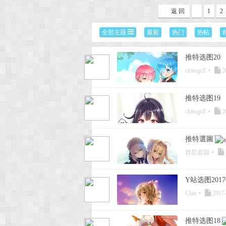
返 回
1
2
次
全部主题
最新
热门
热帖
推特选图20
chitogeZ
•
2
推特选图19
chitogeZ
•
2
元
推特選圖
群星庭园
•
Y站选图20170
Clan
•
2017-
推特选图18