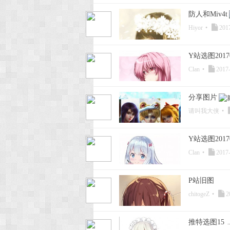
防人和Miv4t
Hiyor
•
2017
Y站选图20170
Clan
•
2017-
分享图片
请叫我大侠
•
Y站选图20170
Clan
•
2017-
P站旧图
chitogeZ
•
2
推特选图15
..