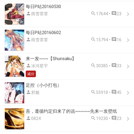
每日P站20160530



雨雪霏霏
17644 •
23
每日P站20160602



雨雪霏霏
15794 •
16
来一发~~~【Shunsaku】



冰河星宇
30385 •
33
减分
足控（小小打包）



邪魅
55918 •
45
吾，遵循约定归来了的说~~~~~先来一发壁纸



0824
19230 •
23