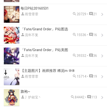
每日P站20160531



雨雪霏霏
20729 •
21
「Fate/Grand Order」P站图选



流年不复
15536 •
16
「Fate/Grand Order」P站美图



流年不复
39332 •
36
【主题图片】画师推荐 稀泥m ⑩⑧



雨雪霏霏
15714 •
19
旗袍~



丿护叔宝丶
84442 •
113