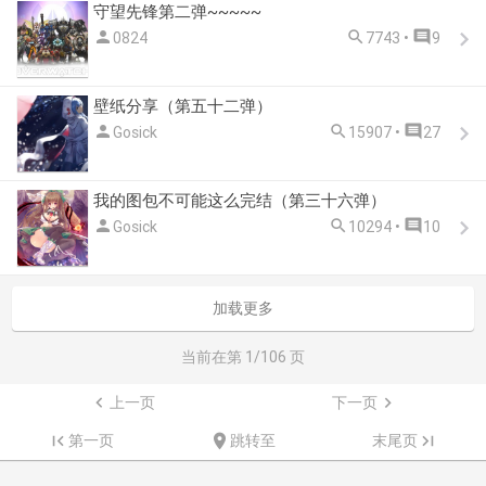
守望先锋第二弹~~~~~



0824
7743 •
9
壁纸分享（第五十二弹）



Gosick
15907 •
27
我的图包不可能这么完结（第三十六弹）



Gosick
10294 •
10
加载更多
当前在第
1
/106 页

上一页
下一页


第一页

跳转至
末尾页
