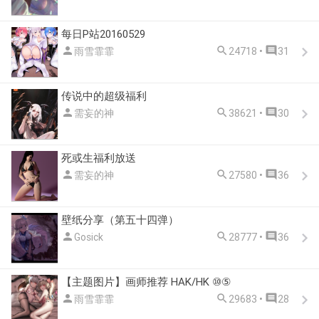
每日P站20160529



雨雪霏霏
24718 •
31
传说中的超级福利



需妄的神
38621 •
30
死或生福利放送



需妄的神
27580 •
36
壁纸分享（第五十四弹）



Gosick
28777 •
36
【主题图片】画师推荐 HAK/HK ⑩⑤



雨雪霏霏
29683 •
28