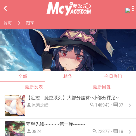

首页
图享
全部
精华
今日热门
最新发表
最新回复
【足控，腿控系列】大部分丝袜~小部分裸足~



冰魑之瞳
146943 •
37
守望先锋~~~~~第一弹~~~~



0824
22877 •
18