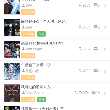



茶树
9576 •
3
个人选集
回想起那么一个人时，风起。



茶树
9661 •
2
个人选集
加分
高达seed和seed DESTINY



whitenight
5062 •
6
个人选集
午后坐下来听一听



星雨の夜
4390 •
2
个人选集
我听过的那些东方



AngelBeats
76074 •
14
个人选集
加分
纯音乐——（火影忍者）三