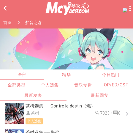

首页
梦音之森
全部
精华
今日热门
全部类型
个人选集
音乐专辑
OP/ED/OST
最新发表
最新回复
茶树选集——Contre le destin（燃）



茶树
7323 •
8
个人选集
茶树选集——失恋