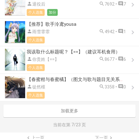



退役后
7692 •
7
个人选集
加分
【推荐】歌手泠鸢yousa



雨雪霏霏
4942 •
1
个人选集
我该取什么标题呢？【==】（建议耳机食用）



你贵姓【==】
8677 •
6
个人选集
【春蜜柑与春蜜橘】（图文与歌与题目无关系列）/つじあやの



徒然槿
3358 •
0
个人选集
加载更多
当前在第
7
/23 页

上一页
下一页
