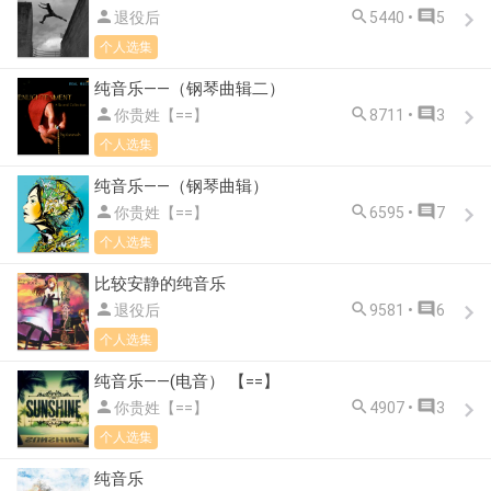



退役后
5440 •
5
个人选集
纯音乐——（钢琴曲辑二）



你贵姓【==】
8711 •
3
个人选集
纯音乐——（钢琴曲辑）



你贵姓【==】
6595 •
7
个人选集
比较安静的纯音乐



退役后
9581 •
6
个人选集
纯音乐——(电音） 【==】



你贵姓【==】
4907 •
3
个人选集
纯音乐