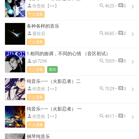



你贵姓【==】
4625 •
0
个人选集
各种各样的音乐



退役后
8685 •
3
个人选集
1.相同的曲调，不同的心情 （音区初试）



qb7296
7059 •
9
个人选集
加分
纯音乐——（火影忍者）二



你贵姓【==】
7529 •
3
个人选集
纯音乐——（火影忍者） 一



你贵姓【==】
4911 •
1
个人选集
钢琴纯音乐