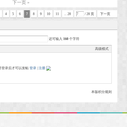
下一页 »
4
5
6
7
8
9
10
11
... 28
/ 28 页
下一页
还可输入
160
个字符
高级模式
要登录后才可以发帖
登录
|
注册
本版积分规则