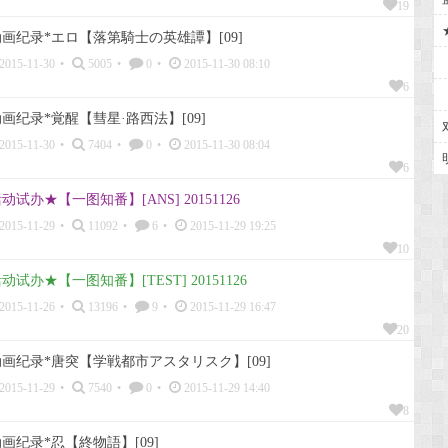
19
画纪录*エロ【落第騎士の英雄譚】[09]
2015-11-30
•
5005
•
0
•
2015-11-30 08:10
6
画纪录*覚醒【彗星·路西法】[09]
2015-11-30
•
7404
•
0
•
2015-11-30 08:04
6
动试办★【一图知番】[ANS] 20151126
2015-11-29
•
11092
•
6
•
2015-11-29 19:25
10
动试办★【一图知番】[TEST] 20151126
2015-11-26
•
13196
•
9
•
2015-11-29 16:47
20
画纪录*唐突【学戦都市アスタリスク】[09]
2015-11-29
•
7540
•
0
•
2015-11-29 14:40
8
画纪录*忍【終物語】[09]