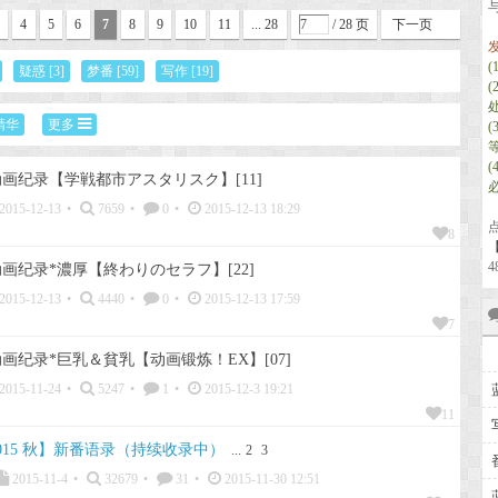
4
5
6
7
8
9
10
11
... 28
/ 28 页
下一页
疑惑
[3]
梦番
[59]
写作
[19]
精华
更多
画纪录【学戦都市アスタリスク】[11]
2015-12-13
•
7659
•
0
•
2015-12-13 18:29
8
【
4
画纪录*濃厚【終わりのセラフ】[22]
2015-12-13
•
4440
•
0
•
2015-12-13 17:59
7
画纪录*巨乳＆貧乳【动画锻炼！EX】[07]
2015-11-24
•
5247
•
1
•
2015-12-3 19:21
11
015 秋】新番语录（持续收录中）
...
2
3
2015-11-4
•
32679
•
31
•
2015-11-30 12:51