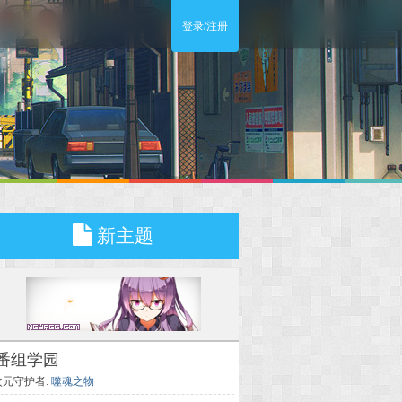
登录/注册
新主题
番组学园
次元守护者:
噬魂之物