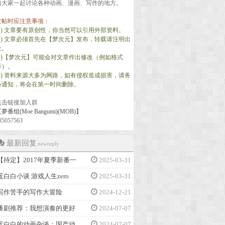
与大家一起讨论各种动画、漫画、写作的地方。
发帖时应注意事项：
(1) 文章要有原创性，你当然可以引用外部资料。
(2) 文章必须首先在【梦次元】发布，转载请注明出
处。
(3)【梦次元】可能会对文章作出修改（例如格式
等）。
(4) 资料来源大多为网路，如有侵权造成损害，请务
必通知，将会在第一时间删除。
点击链接加入群
夢番组(Moe Bangumi)(MOB)】
85057563
最新回复
newreply
【待定】2017年夏季新番一
2025-03-31
蓝白白小谈 游戏人生zero
2025-03-31
写作苦手的写作大冒险
2024-12-21
番剧推荐：我想演奏的更好
2024-07-07
蓝白白的动画杂谈：国产动
2024-07-07