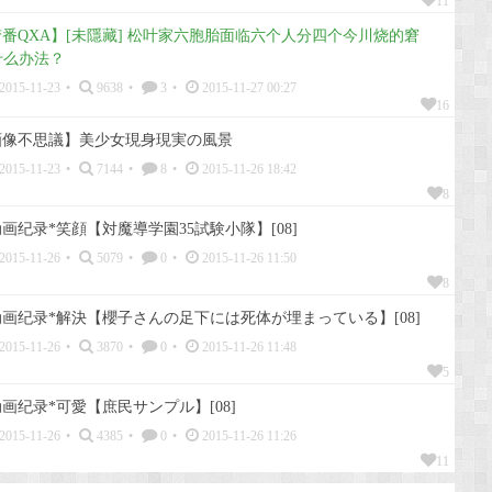
11
番QXA】[未隱藏] 松叶家六胞胎面临六个人分四个今川烧的窘
什么办法？
2015-11-23
•
9638
•
3
•
2015-11-27 00:27
16
画像不思議】美少女現身現実の風景
2015-11-23
•
7144
•
8
•
2015-11-26 18:42
8
画纪录*笑顔【対魔導学園35試験小隊】[08]
2015-11-26
•
5079
•
0
•
2015-11-26 11:50
8
画纪录*解決【櫻子さんの足下には死体が埋まっている】[08]
2015-11-26
•
3870
•
0
•
2015-11-26 11:48
5
画纪录*可愛【庶民サンプル】[08]
2015-11-26
•
4385
•
0
•
2015-11-26 11:26
11