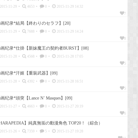
2015-11-29
•
4653
•
0
•
2015-11-29 14:32
7
画纪录*結局【終わりのセラフ】[20]
2015-11-29
•
7688
•
0
•
2015-11-29 14:24
8
画纪录*仕掛【新妹魔王の契約者BURST】[08]
2015-11-28
•
4568
•
0
•
2015-11-28 17:05
5
画纪录*汗姬【重裝武器】[09]
2015-11-28
•
4392
•
0
•
2015-11-28 16:51
5
画纪录*頭突【Lance N’ Masques】[09]
2015-11-27
•
4663
•
0
•
2015-11-27 20:19
6
HARAPEDIA】純真無垢の動漫角色 TOP20！（綜合）
2015-11-26
•
7359
•
5
•
2015-11-27 19:28