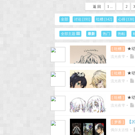
返 回
1 ...
2
3
次
全部
讨论
[191]
吐槽
[142]
心得
[130]
全部主题
最新
热门
热帖
★动
[
吐槽
]
流光夜雫
•
★动
[
吐槽
]
元
流光夜雫
•
★动
[
吐槽
]
流光夜雫
•
【2
[
梦番
]
偶尔太古怪
•