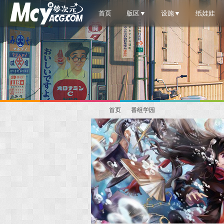
首页
版区▼
设施▼
纸娃娃
首页
番组学园
梦
»
›