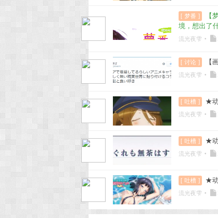
【梦
[
梦番
]
境，想出了
流光夜雫
•
【
[
讨论
]
流光夜雫
•
★动
[
吐槽
]
流光夜雫
•
★动
[
吐槽
]
流光夜雫
•
★动
[
吐槽
]
流光夜雫
•