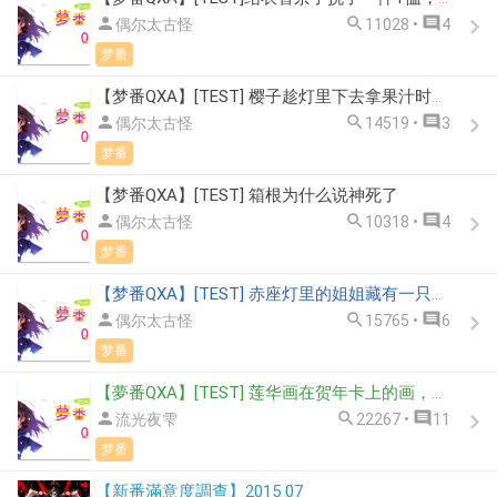



偶尔太古怪
11028 •
4
梦番
【梦番QXA】[TEST] 樱子趁灯里下去拿果汁时，说想要吓灯里一跳，最后想出的方案是？



偶尔太古怪
14519 •
3
梦番
【梦番QXA】[TEST] 箱根为什么说神死了



偶尔太古怪
10318 •
4
梦番
【梦番QXA】[TEST] 赤座灯里的姐姐藏有一只灯里的抱枕，这只灯里抱枕有多重？



偶尔太古怪
15765 •
6
梦番
【夢番QXA】[TEST] 莲华画在贺年卡上的画，暗藏着什么玄机？



流光夜雫
22267 •
11
梦番
【新番滿意度調查】2015 07