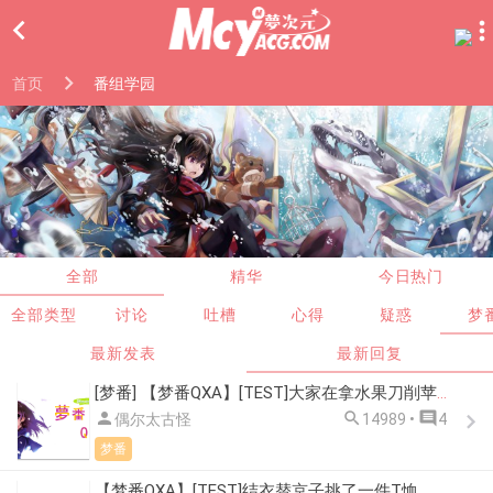

首页
番组学园
全部
精华
今日热门
全部类型
讨论
吐槽
心得
疑惑
梦
最新发表
最新回复
[梦番] 【梦番QXA】[TEST]大家在拿水果刀削苹果的时候，千夏有没有被割伤手指？



偶尔太古怪
14989 •
4
梦番
【梦番QXA】[TEST]结衣替京子挑了一件T恤，请问T恤上的字是什么意思？