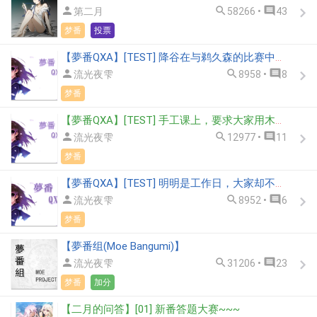



第二月
58266 •
43
梦番
投票
【夢番QXA】[TEST] 降谷在与鹈久森的比赛中受伤了，受伤的地方是？



流光夜雫
8958 •
8
梦番
【夢番QXA】[TEST] 手工课上，要求大家用木板做自己喜欢的东西，越谷卓做了什么东西？



流光夜雫
12977 •
11
梦番
【夢番QXA】[TEST] 明明是工作日，大家却不用去学校上学，是为什么？



流光夜雫
8952 •
6
梦番
【夢番组(Moe Bangumi)】



流光夜雫
31206 •
23
梦番
加分
【二月的问答】[01] 新番答题大赛~~~