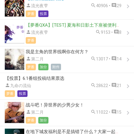



流光夜雫
40906 •
29
梦番
投票
【夢番QXA】[TEST] 夏海和日影土下座被便利店老板看到，于是称自己在扮演什么动物？



流光夜雫
9153 •
8
梦番
我是主角的世界线啊你在何方？



第二月
13017 •
14
梦番
加分
附件
【投票】6.1番组投稿结果票选



九命の流仙
28622 •
21
梦番
投票
战斗吧！异世界的少男少女！



第二月
11022 •
15
梦番
加分
在地下城发福利是不是搞错了什么？大家一起去探险吧！