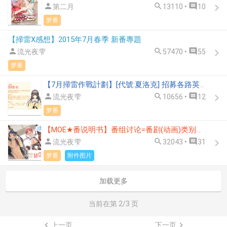



第二月
13110 •
10
梦番
【掃雷X感想】2015年7月春季 新番專題



流光夜雫
57470 •
55
梦番
【7月掃雷作戰計劃】[代號:夏洛克] 招募各路英雄豪傑



流光夜雫
10656 •
12
梦番
【MOE★番说明书】番组讨论=番剧(动画)类别讨论



流光夜雫
32043 •
31
梦番
附件图片
加载更多
当前在第
2
/3 页

上一页
下一页
