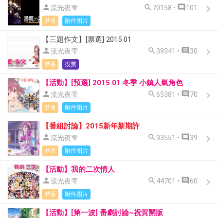



流光夜雫
70158 •
101
梦番
附件图片
【三題作文】[票選] 2015 01



流光夜雫
39341 •
30
梦番
投票
【活動】[預選] 2015 01 冬季 小鎮人氣角色



流光夜雫
65381 •
70
梦番
附件图片
【番組討論】2015新年新期許



流光夜雫
33551 •
39
梦番
附件图片
【活動】我的二次情人



流光夜雫
44701 •
60
梦番
附件图片
【活動】[第一波] 番劇討論~祝賀開版