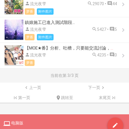



流光夜雫
29070 •
44
梦番
附件图片
鎮娘施工已進入測試階段...



流光夜雫
5427 •
5
梦番
附件图片
【MOE★番】分析、吐槽，只要能交流討論，都是件好事~~~



流光夜雫
4235 •
0
梦番
当前在第
3
/3 页

上一页
下一页


第一页

跳转至
末尾页


电脑版
