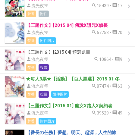



流光夜雫
15439 •
17
梦番
附件
【三題作文】[2015 04] 傳說X詛咒X鎮長



流光夜雫
67753 •
70
梦番
附件图片
【三題作文】[2015 04] 預選題目



流光夜雫
10864 •
9
梦番
投票
★每人3票★【活動】【百人票選】2015 01 冬季新番 小鎮人氣角色



流光夜雫
87474 •
63
梦番
投票
附件图片
【三題作文】[2015 01] 魔女X路人X契約者



流光夜雫
39529 •
49
梦番
附件图片
【番長の任務】夢想、明天、起源，人生的旅途上也是需要休息的時候。