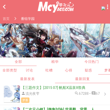

首页
番组学园
全部
精华
今日热门
全部类型
讨论
吐槽
心得
疑惑
梦
最新发表
最新回复
【三題作文】[2015 07] 帆船X温泉X祭典



流光夜雫
67288 •
67
梦番
【二次元小鎮】[徵集討論] 世界觀、背景、人事物設定