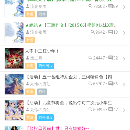



流光夜雫
78502 •
89
梦番
附件
★總結★【三題作文】[2015 06] 學姐X妹妹X青梅竹馬



流光夜雫
9642 •
18
梦番
人不中二枉少年！



第二月
24447 •
32
梦番
附件图片
【活动】五一番组特别企划，三词猜角色【四月新番篇】（回答正确有奖励呦）



九命の流仙
65707 •
56
梦番
附件
【活动】儿童节将至，说出你对二次元小学生的爱吧！（参与有奖）



九命の流仙
50495 •
47
梦番
附件图片
【預祝母親節】世上只有媽媽好~