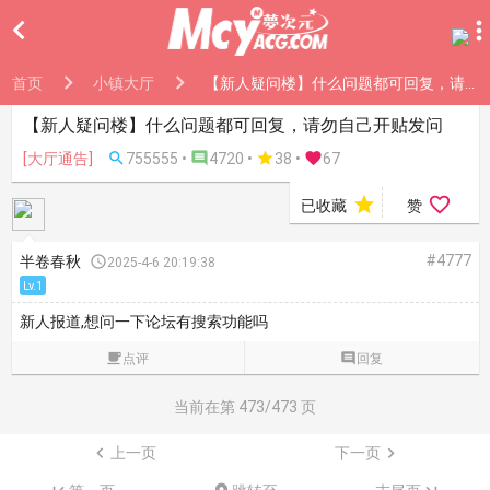

首页
小镇大厅
【新人疑问楼】什么问题都可回复，请勿自己开贴发问
【新人疑问楼】什么问题都可回复，请勿自己开贴发问
[大厅通告]

755555 •

4720 •

38
•

67


已收藏
赞
#4777
半卷春秋

2025-4-6 20:19:38
Lv.1
新人报道,想问一下论坛有搜索功能吗

点评

回复
当前在第
473
/473 页

上一页
下一页
