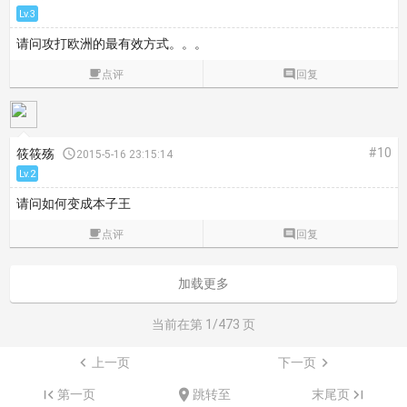
Lv.3
请问攻打欧洲的最有效方式。。。

点评

回复
#10
筱筱殇

2015-5-16 23:15:14
Lv.2
请问如何变成本子王

点评

回复
加载更多
当前在第
1
/473 页

上一页
下一页


第一页

跳转至
末尾页
