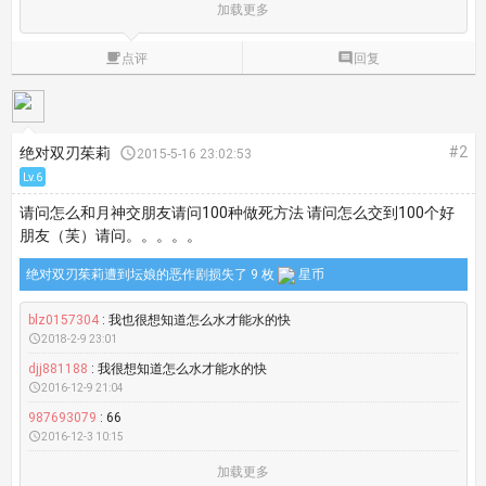
加载更多

点评

回复
#2
绝对双刃茱莉

2015-5-16 23:02:53
Lv.6
请问怎么和月神交朋友
请问100种做死方法 请问怎么交到100个好
朋友（芙）请问。。。。。
绝对双刃茱莉遭到坛娘的恶作剧损失了 9 枚
星币
blz0157304
: 我也很想知道怎么水才能水的快

2018-2-9 23:01
djj881188
: 我很想知道怎么水才能水的快

2016-12-9 21:04
987693079
: 66

2016-12-3 10:15
加载更多