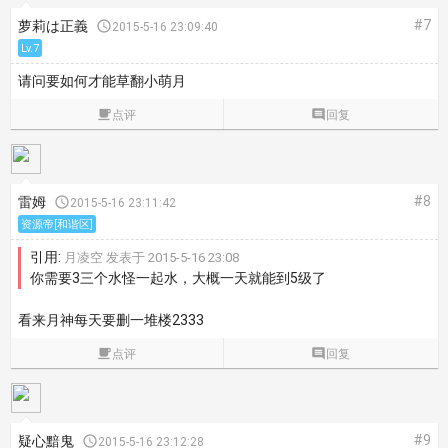
#7
萝莉は正義

2015-5-16 23:09:40
Lv.7
请问要如何才能草翻小萌月

点评

回复
#8
雷姆

2015-5-16 23:11:42
资源帝[和谐区]
引用:
月凌空 发表于 2015-5-16 23:08
你需要3三个水怪一起水，大概一天就能到5级了
看来月神每天要删一堆楼2333

点评

回复
#9
疑心黯鬼

2015-5-16 23:12:28