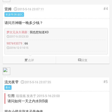
#4
雷姆

2015-5-16 23:07:11
资源帝[和谐区]
请问月神睡一晚多少钱？
梦次元永久萌新
: 我也想知道XD

2017-5-20 23:33
987693079
: 66

2016-12-3 10:15

点评

回复
#5
流光夜雫

2015-5-16 23:07:55
番长
引用:
筱筱殇 发表于 2015-5-16 23:03
请问如何一天之内水到5级
跟在小萌月與本子帝身後