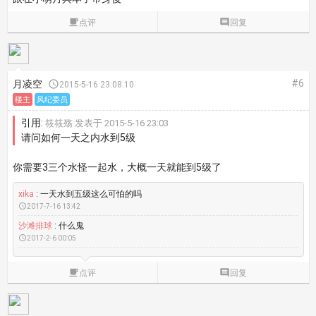

点评

回复
#6
月凌空

2015-5-16 23:08:10
楼主
风纪委员
引用:
筱筱殇 发表于 2015-5-16 23:03
请问如何一天之内水到5级
你需要3三个水怪一起水，大概一天就能到5级了
xika
: 一天水到五级这么可怕的吗

2017-7-16 13:42
沙滩排球
: 什么鬼

2017-2-6 00:05

点评

回复