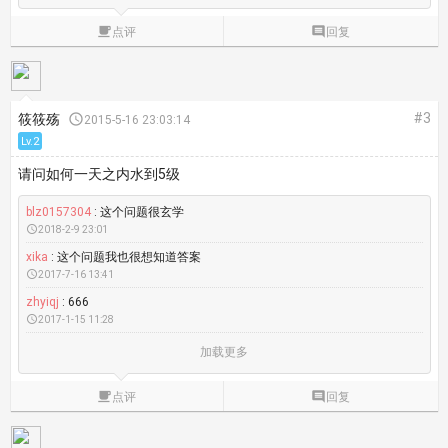

点评

回复
#3
筱筱殇

2015-5-16 23:03:14
Lv.2
请问如何一天之内水到5级
blz0157304
: 这个问题很玄学

2018-2-9 23:01
xika
: 这个问题我也很想知道答案

2017-7-16 13:41
zhyiqj
: 666

2017-1-15 11:28
加载更多

点评

回复