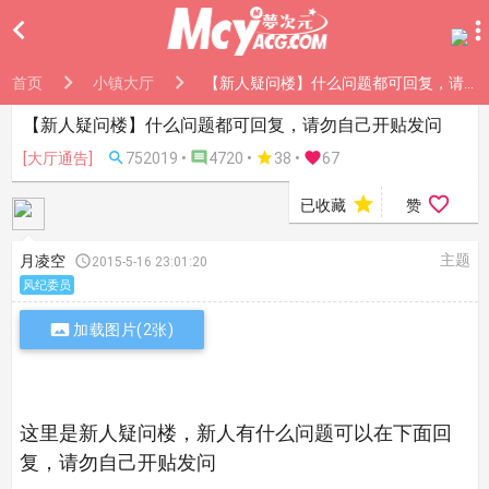

首页
小镇大厅
【新人疑问楼】什么问题都可回复，请勿自己开贴发问
【新人疑问楼】什么问题都可回复，请勿自己开贴发问
[大厅通告]

752019 •

4720 •

38
•

67


已收藏
赞
主题
月凌空

2015-5-16 23:01:20
风纪委员

加载图片(2张)
这里是新人疑问楼，新人有什么问题可以在下面回
复，请勿自己开贴发问