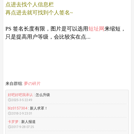
点进去找个人信息栏
再点进去就可找到个人签名~
PS 签名长度有限，图片是可以选用
短址网
来缩短，
只是提高用户等级，会比较实在点...
来自群组:
夢の碎片
好吧好吧我承认
: 怎么升级

2025-3-5 22:49
blz0157304
: 新人求罩！

2018-2-9 23:01
卡罗梦
: 新人报道

2017-9-28 07:25