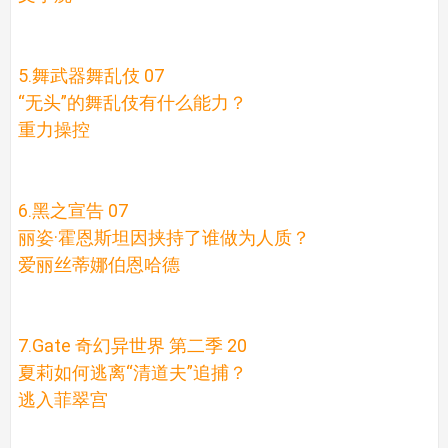
5.舞武器舞乱伎 07
“无头”的舞乱伎有什么能力？
重力操控
6.黑之宣告 07
丽姿·霍恩斯坦因挟持了谁做为人质？
爱丽丝蒂娜伯恩哈德
7.Gate 奇幻异世界 第二季 20
夏莉如何逃离“清道夫”追捕？
逃入菲翠宫