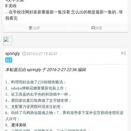
8 美咲
… 在学校没网好多新番最新一集没看 怎么出的都是最新一集的…等
我看完

点评

回复
#5
springly

2016-2-27 19:42:57
Lv.7
本帖最后由 springly 于 2016-2-27 22:36 编辑
1、料理同好会做了220份猪肉酱汤；
2、tabeko牌棉花糖要重新包装上市；
3、近卫美嘉的右手伤的和游戏中一样；
4、鹿田家在夏日祭典做了文字烧夹饼；
5、支配重力使周围环境发生剧变；
6、劫持了乌鸦胁迫噬魂之物；7、萝莉攻势拿下某外交官获得使馆区进
入许可；
8、
鸢泽美咲