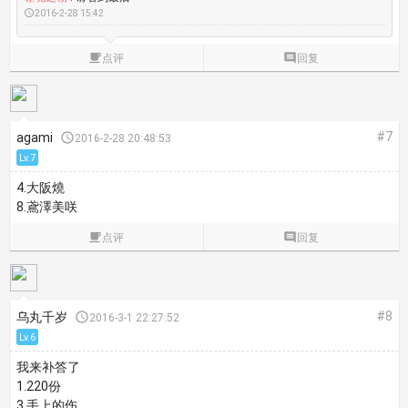

2016-2-28 15:42

点评

回复
#7
agami

2016-2-28 20:48:53
Lv.7
4.大阪燒
8.鳶澤美咲

点评

回复
#8
乌丸千岁

2016-3-1 22:27:52
Lv.6
我来补答了
1.220份
3.手上的伤