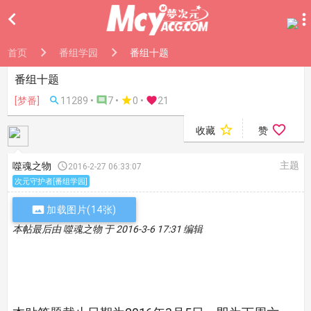

首页
番组学园
番组十题
番组十题
[梦番]

11289 •

7 •

0
•

21


收藏
赞
主题
噬魂之物

2016-2-27 06:33:07
次元守护者[番组学园]

加载图片(14张)
本帖最后由 噬魂之物 于 2016-3-6 17:31 编辑