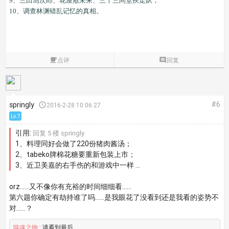
9、三田岛次郎、花屋敷未来、三十三间堂疾走队；
10、调查林渊错乱记忆的真相。

点评

回复
#6
springly

2016-2-28 10:06:27
Lv.7
引用:
回复 5 楼 springly
1、料理同好会做了220份猪肉酱汤；
2、tabeko牌棉花糖要重新包装上市；
3、近卫美嘉的右手伤的和游戏中一样 ...
orz……又不像你有充裕的时间细细看……
第六题你确定有劫持谁了吗……是我眼花了没看到还是我看的姿势不
对……？
噬魂之物
: 请看到最后