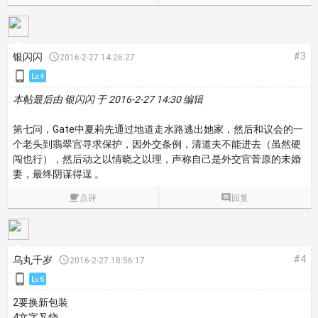
#3
银闪闪

2016-2-27 14:26:27

Lv.4
本帖最后由 银闪闪 于 2016-2-27 14:30 编辑
第七问，Gate中夏莉先通过地道走水路逃出她家，然后和议会的一
个老头到翡翠宫寻求保护，因外交条例，清道夫不能进去（虽然硬
闯也行），然后动之以情晓之以理，声称自己是外交官菅原的未婚
妻，最终阴谋得逞 。

点评

回复
#4
乌丸千岁

2016-2-27 18:56:17

Lv.6
2要换新包装
4文字叉烧