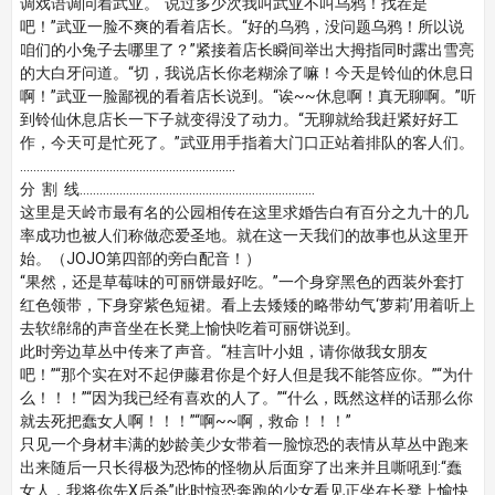
调戏语调问着武亚。“说过多少次我叫武亚不叫乌鸦！找茬是
吧！”武亚一脸不爽的看着店长。“好的乌鸦，没问题乌鸦！所以说
咱们的小兔子去哪里了？”紧接着店长瞬间举出大拇指同时露出雪亮
的大白牙问道。“切，我说店长你老糊涂了嘛！今天是铃仙的休息日
啊！”武亚一脸鄙视的看着店长说到。“诶~~休息啊！真无聊啊。”听
到铃仙休息店长一下子就变得没了动力。“无聊就给我赶紧好好工
作，今天可是忙死了。”武亚用手指着大门口正站着排队的客人们。
.................................................................
分 割 线.......................................................................
这里是天岭市最有名的公园相传在这里求婚告白有百分之九十的几
率成功也被人们称做恋爱圣地。就在这一天我们的故事也从这里开
始。（JOJO第四部的旁白配音！）
“果然，还是草莓味的可丽饼最好吃。”一个身穿黑色的西装外套打
红色领带，下身穿紫色短裙。看上去矮矮的略带幼气‘萝莉’用着听上
去软绵绵的声音坐在长凳上愉快吃着可丽饼说到。
此时旁边草丛中传来了声音。“桂言叶小姐，请你做我女朋友
吧！”“那个实在对不起伊藤君你是个好人但是我不能答应你。”“为什
么！！！”“因为我已经有喜欢的人了。”“什么，既然这样的话那么你
就去死把蠢女人啊！！！”“啊~~啊，救命！！！”
只见一个身材丰满的妙龄美少女带着一脸惊恐的表情从草丛中跑来
出来随后一只长得极为恐怖的怪物从后面穿了出来并且嘶吼到:“蠢
女人，我将你先X后杀”此时惊恐奔跑的少女看见正坐在长凳上愉快