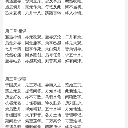
初遇魔界，惊为宝库。思及事后，断然收藏。
虚度俩月，毫无作为。每忆及此，悔不当初。
乙未夏初，六月十八。踌躇百转，终入小镇。
第二章·相识
邂逅小镇，亦无改观。魔界沉沦，二月有余。
后觉外界，同觉趣事。为享己感，终见大观。
七月十四，图享作死。大白紫月，皆为训导。
怆然心痛，回乡舐创。后寻任务，求五十水。
魔界帖多，亦感其烦。则苦其累，鲜有问津。
第三章·深聊
于国庆末，见三万楼。异而入之，览始三页。
惑之无意，提笔问答。方知水楼，此新途见。
所交好友，亦不可数。乌鸦水龟，闲狼数字。
机器无名，古怪春丽。诤友胜多，所列胜少。
余后数月，得知精彩。五十水毕，方知他途。
番组图享，大厅梦音。各方土地，皆留印记。
期间欲求，索望莲华。二万高价，可望难得。
幸遇乌鸦，慷慨解囊。赠我所求，终身难忘。