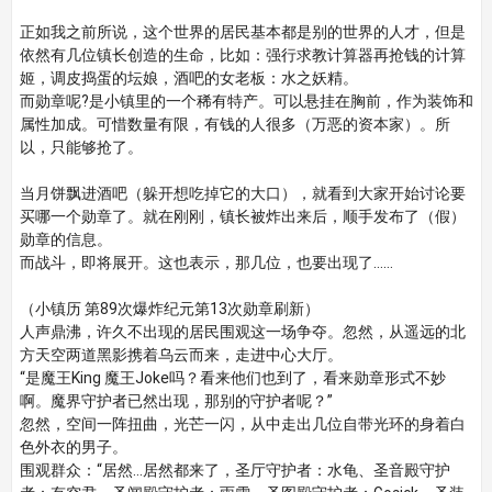
正如我之前所说，这个世界的居民基本都是别的世界的人才，但是
依然有几位镇长创造的生命，比如：强行求教计算器再抢钱的计算
姬，调皮捣蛋的坛娘，酒吧的女老板：水之妖精。
而勋章呢?是小镇里的一个稀有特产。可以悬挂在胸前，作为装饰和
属性加成。可惜数量有限，有钱的人很多（万恶的资本家）。所
以，只能够抢了。
当月饼飘进酒吧（躲开想吃掉它的大口），就看到大家开始讨论要
买哪一个勋章了。就在刚刚，镇长被炸出来后，顺手发布了（假）
勋章的信息。
而战斗，即将展开。这也表示，那几位，也要出现了……
（小镇历 第89次爆炸纪元第13次勋章刷新）
人声鼎沸，许久不出现的居民围观这一场争夺。忽然，从遥远的北
方天空两道黑影携着乌云而来，走进中心大厅。
“是魔王King 魔王Joke吗？看来他们也到了，看来勋章形式不妙
啊。魔界守护者已然出现，那别的守护者呢？”
忽然，空间一阵扭曲，光芒一闪，从中走出几位自带光环的身着白
色外衣的男子。
围观群众：“居然…居然都来了，圣厅守护者：水龟、圣音殿守护