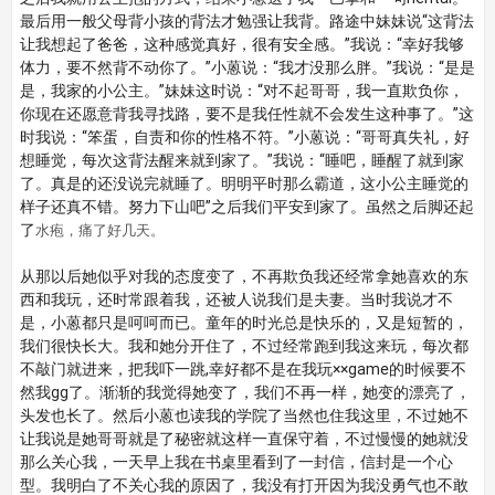
最后用一般父母背小孩的背法才勉强让我背。路途中妹妹说“这背法
让我想起了爸爸，这种感觉真好，很有安全感。”我说：“幸好我够
体力，要不然背不动你了。”小蒽说：“我才没那么胖。”我说：“是是
是，我家的小公主。”妹妹这时说：“对不起哥哥，我一直欺负你，
你现在还愿意背我寻找路，要不是我任性就不会发生这种事了。”这
时我说：“笨蛋，自责和你的性格不符。”小蒽说：“哥哥真失礼，好
想睡觉，每次这背法醒来就到家了。”我说：“睡吧，睡醒了就到家
了。真是的还没说完就睡了。明明平时那么霸道，这小公主睡觉的
样子还真不错。努力下山吧”之后我们平安到家了。虽然之后脚还起
了
水疱，痛了好几天。
从那以后她似乎对我的态度变了，不再欺负我还经常拿她喜欢的东
西和我玩，还时常跟着我，还被人说我们是夫妻。当时我说才不
是，小蒽都只是呵呵而已。童年的时光总是快乐的，又是短暂的，
我们很快长大。我和她分开住了，不过经常跑到我这来玩，每次都
不敲门就进来，把我吓一跳,幸好都不是在我玩××game的时候要不
然我gg了。渐渐的我觉得她变了，我们不再一样，她变的漂亮了，
头发也长了。然后小蒽也读我的学院了当然也住我这里，不过她不
让我说是她哥哥就是了秘密就这样一直保守着，不过慢慢的她就没
那么关心我，一天早上我在书桌里看到了一封信，信封是一个心
型。我明白了不关心我的原因了，我没有打开因为我没勇气也不敢