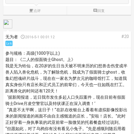

点评

回复
#20
无为者

2016-5-1 00:01:12
Lv.6
参与规格：高级(1000字以上)
题目：《二人的假面骑士Ghost。上》
我是无为铃仙，在20岁的生日当天被不明来历的幻想兽击伤变成半
兽人陷入兽化危机，为了解除危机，我成为了假面骑士ghost，收
集幻想魂碎片战斗，现在在一家名为梦次元的咖啡馆打工，知道我
真实身份只有店长和正式员工的前辈们，今天也一往如既在打工。
距离兽化的时间还有120天！
‘据新闻报道，近日我市发生多起人口失踪案件，现在目前有假面
骑士Drive月凌空警官以及特状课正在深入调查！’
“真是不太平啊，这日子！”在趴在收银台上看着有虚拟影像投影出
来的新闻报道的画面不由自主感慨道的店长，“安啦！店长。”此时
正好穿着一身执事装的武亚前辈一脸微笑的托着餐盘经过说到。
“但愿如此，对了乌鸦你有没有看见小兔子。”先是感慨到随后用着