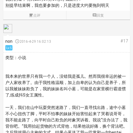
别提早结束啊，我也要参加的，只是进度大约要拖到明天

点评

回复
#17
non

2016-4-29 16:02:13
Lv.5
类型：小说
我本来的世界只有我一个人，没错我是孤儿。然而我很幸运的被一
户人家收养了。由于我性格温顺，加上自卑的认为自己是养子，所
以我被妹妹欺负了，我的妹妹名叫小蒽，可能是在家里横行霸道惯
了,练成抖S女王属性。
一天，我们在山中玩耍突然迷路了，我们一直寻找出路，途中小蒽
不小心扭伤了脚，平时不怕事的妹妹开始害怕起来了哭着说哥哥，
我不能走路了，向平时自己欺负的对象哭诉着。我说“没办法了，我
背你吧。”我用抬起货物的方式背他，结果他说好痛，换个背法吧。
之后我就用公主抱的方式，结果小蒽送了我一巴掌和一句hentai。