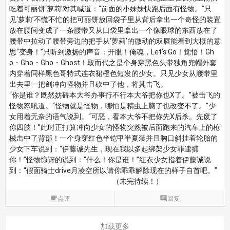
吃着可丽饼‘萝莉’对其喊道：“前面的小妹妹快跑后面有怪物。”只
见‘萝莉’不慌不忙的把可丽饼放回袋子里从背后拿出一个奇怪的装置
放在腰间变成了一条腰带又从口袋里拿出一个像眼球的东西放在了
腰带中拉动了腰带旁边的把手从‘萝莉’的微动的双唇能看到大概的意
思“变身！”只听到激扬的声音：开眼！俺魂，Let's Go！觉悟！Gh
o・Gho・Gho・Ghost！取而代之是个身穿黑色头带独角兜帽外套
内穿着同样黑色哥特式连衣裙橙色短发的少女。只见少女从腰带里
出去里一把剑冲向怪物并且砍中了他，将其击飞。
“你是谁？既然妨碍本大爷办事行不行本大爷把你也X了。”被击飞的
怪物怒吼道。“怪物就是怪物，哪怕是精虫上脑了也改变不了。”少
女用着无奈的语气说到。“可恶，看本大爷不把你先X后杀。先废了
你四肢！”此时正打算冲向少女的怪物突然被后面跑来的汽车上的枪
械击中了背部！一个身穿红色半铠甲半夏装并且胸口斜挂着轮胎的
少女下车说到：“伊藤诚先生，现在我以多起绑架少女罪逮捕
你！”怪物惊讶的说到：“什么！你是谁！”红衣少女指着伊藤诚说
到：“假面骑士drive月凌空所以请你乖乖解除现在的样子自首吧。”
（未完待续！）

点评

回复
加载更多