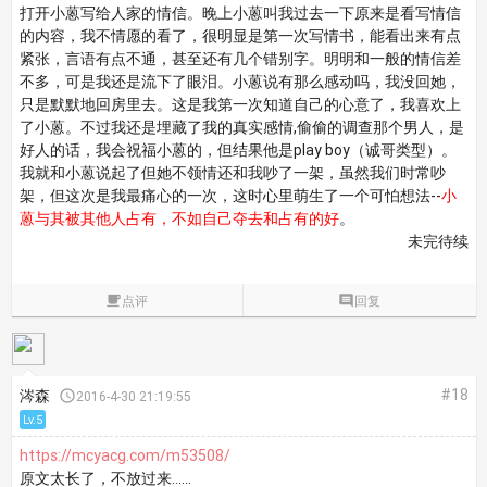
打开小蒽写给人家的情信。晚上小蒽叫我过去一下原来是看写情信
的内容，我不情愿的看了，很明显是第一次写情书，能看出来有点
紧张，言语有点不通，甚至还有几个错别字。明明和一般的情信差
不多，可是我还是流下了眼泪。小蒽说有那么感动吗，我没回她，
只是默默地回房里去。这是我第一次知道自己的心意了，我喜欢上
了小蒽。不过我还是埋藏了我的真实感情,偷偷的调查那个男人，是
好人的话，我会祝福小蒽的，但结果他是play boy（诚哥类型）。
我就和小蒽说起了但她不领情还和我吵了一架，虽然我们时常吵
架，但这次是我最痛心的一次，这时心里萌生了一个可怕想法--
小
蒽与其被其他人占有，不如自己夺去和占有的好
。
未完待续

点评

回复
#18
涔森

2016-4-30 21:19:55
Lv.5
https://mcyacg.com/m53508/
原文太长了，不放过来……