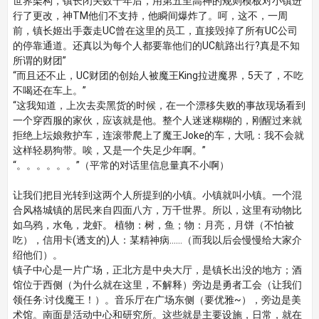
世界架构，镇长闭关数十年后，用第五至高神的规则模板对小镇进
行了更改，神TM他们不支持，他瞬间爆炸了。呵，这不，一周
前，镇长姬出手轰走UC曾在这里的员工，直接毁掉了所有UC公司
的停靠通道。还真以为每个人都要靠他们的UC航路出行?真是不知
所谓的财团”
“而且还不止，UC财团的创始人被魔王King拉进魔界，5天了，不吃
不喝还在车上。”
“这我知道，上次去卖黑货的时候，在一个漂移失败的事故现场看到
一个穿西服的家伙，应该就是他。整个人迷迷糊糊的，刚醒过来就
拒绝上坛娘救护车，连滚带爬上了魔王Joke的车，大吼：我不会就
这样轻易狗带。唉，又是一个失足少年啊。”
“。。。。。。”（平常的对话里信息量真不小啊）
让我们把目光转到这两个人所提到的小镇。小镇就叫小镇。一个混
合风格城镇的居民来自四面八方，万千世界。所以，这里有动物比
如乌鸦，水龟，龙虾。 植物：树，鱼；物：月亮，月饼（不怕被
吃），信用卡(透支的)人：某精神病……（而我以后会慢慢给大家介
绍他们）。
镇子中心是一片广场，正北方是中央大厅，是镇长出没的地方；酒
馆位于西侧（为什么就在这里，不解释）旁边是勇者工会（让我们
领任务:讨伐魔王！）。音乐厅在广场东侧（要优雅~），旁边是美
术馆。南面是活动中心和研究所。这些就是主要设施，日常，就在