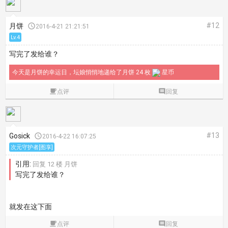
#12
月饼

2016-4-21 21:21:51
Lv.4
写完了发给谁？
今天是月饼的幸运日，坛娘悄悄地递给了月饼 24 枚
星币

点评

回复
#13
Gosick

2016-4-22 16:07:25
次元守护者[图享]
引用:
回复 12 楼 月饼
写完了发给谁？
就发在这下面

点评

回复