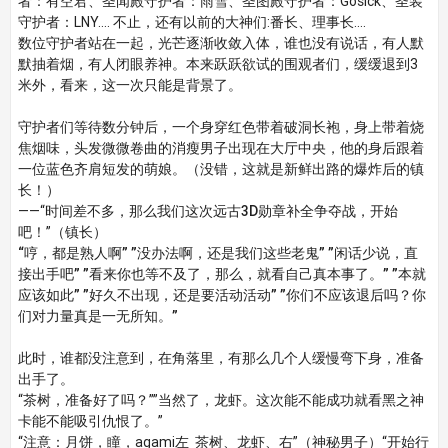
者：有空君、圣闻殿守护者：雨雪、圣图殿守护者：Gosick、圣装
守护者：LNY…. 不止，还有以前的大神们:番长、理事长….
数位守护者站在一起，光芒逐渐收敛入体，谁也没有说话，有人默
默抽着烟，有人闭眼养神。本来跃跃欲试的围观者们，缓缓退到3
米外，看来，这一次只能是背景了。
守护者们等待数分钟后，一个身穿红色带着破洞长袍，身上带着烧
焦烟味，头发微微卷曲的消瘦男子出现在大厅中央，他的身后跟着
一位蓝色齐肩短发的萌娘。（没错，这就是新鲜出路的爆炸后的镇
长！）
——“
时间差不多，那么我们这次远古3D勋章补全争夺战，开始
吧！
”（镇长）
“哼，都是熟人啊” ”没办法啊，还是我们这些老鬼” ”闲话少说，直
接出手吧” ”看来你也等不及了，那么，就看自己真本事了。” ”本就
应该如此” ”好久不出现，还是要活动活动” ”你们不应该退后吗？你
们对力量真是一无所知。”
此时，谁都没注意到，在角落里，有那么几个人缓慢弯下身，准备
出手了。
“茶树，准备好了吗？””当然了，龙虾。这次能不能成功就看黑之神
卡能不能吸引仇恨了。”
“注意：月饼，瞳，agami左 茶树、龙虾、右”（神秘男子）“开始行