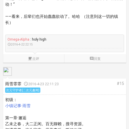
动！“
——
看来，后辈们也开始蠢蠢欲动了。哈哈
（注意到这一切的镇
长）
Omega-Alpha
: holy high

2016-4-22 22:15

点评

回复
#15
雨雪霏霏

2016-4-23 22:11:23
次元守护者[二次元趣闻]
初级：
小镇记事·雨雪
第一章·邂逅
乙未之春，大二正闲。百无聊赖，搜寻资源。