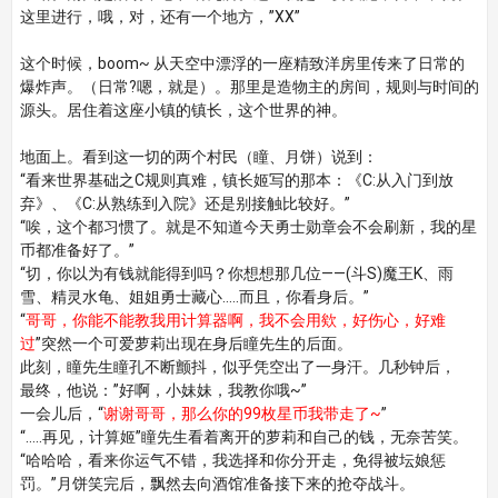
这里进行，哦，对，还有一个地方，”XX”
这个时候，boom~ 从天空中漂浮的一座精致洋房里传来了日常的
爆炸声。（日常?嗯，就是）。那里是造物主的房间，规则与时间的
源头。居住着这座小镇的镇长，这个世界的神。
地面上。看到这一切的两个村民（瞳、月饼）说到：
“看来世界基础之C规则真难，镇长姬写的那本：《C:从入门到放
弃》、《C:从熟练到入院》还是别接触比较好。”
“唉，这个都习惯了。就是不知道今天勇士勋章会不会刷新，我的星
币都准备好了。”
“切，你以为有钱就能得到吗？你想想那几位——(斗S)魔王K、雨
雪、精灵水龟、姐姐勇士藏心…..而且，你看身后。”
“
哥哥，你能不能教我用计算器啊，我不会用欸，好伤心，好难
过
”突然一个可爱萝莉出现在身后瞳先生的后面。
此刻，瞳先生瞳孔不断颤抖，似乎凭空出了一身汗。几秒钟后，
最终，他说：”好啊，小妹妹，我教你哦~”
一会儿后，“
谢谢哥哥，那么你的99枚星币我带走了~
”
“…..再见，计算姬”瞳先生看着离开的萝莉和自己的钱，无奈苦笑。
“哈哈哈，看来你运气不错，我选择和你分开走，免得被坛娘惩
罚。”月饼笑完后，飘然去向酒馆准备接下来的抢夺战斗。