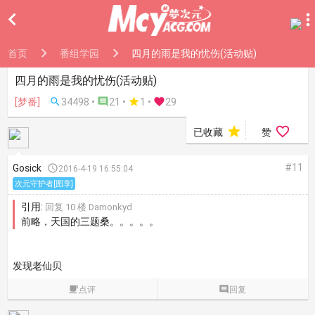

首页
番组学园
四月的雨是我的忧伤(活动贴)
四月的雨是我的忧伤(活动贴)
[梦番]

34498 •

21 •

1
•

29


已收藏
赞
#11
Gosick

2016-4-19 16:55:04
次元守护者[图享]
引用:
回复 10 楼 Damonkyd
前略，天国的三题桑。。。。。
发现老仙贝

点评

回复