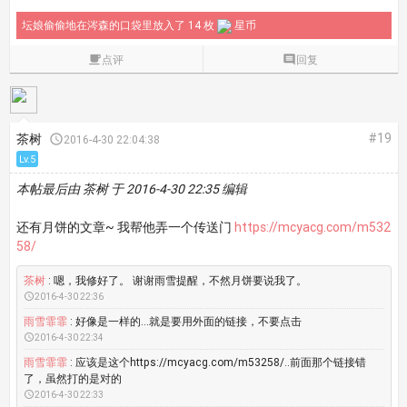
坛娘偷偷地在涔森的口袋里放入了 14 枚
星币

点评

回复
#19
茶树

2016-4-30 22:04:38
Lv.5
本帖最后由 茶树 于 2016-4-30 22:35 编辑
还有月饼的文章~ 我帮他弄一个传送门
https://mcyacg.com/m532
58/
茶树
: 嗯，我修好了。 谢谢雨雪提醒，不然月饼要说我了。

2016-4-30 22:36
雨雪霏霏
: 好像是一样的...就是要用外面的链接，不要点击

2016-4-30 22:34
雨雪霏霏
: 应该是这个https://mcyacg.com/m53258/..前面那个链接错
了，虽然打的是对的

2016-4-30 22:33