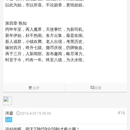
以此为始，市以所喜。不论勋章，更纸娃娃。
第四章·熟知
丙申年至，再入魔界，天使事忙，为新司机。
新年伊始，好不热闹。各方云集，最是欢闹。
新人成群，小镇欢腾。老人出现，考黑历史。
辗转四月，终升七级。撒币庆祝，扔牌验血。
再于三月，入新闻部。发布趣闻，略尽薄力。
时至于今，约有一年。终至八级，为大水怪。

点评

回复
#16
涔森

2016-4-29 15:30:06
Lv.5
说好的喔，明天23时59分59秒才截止啊！