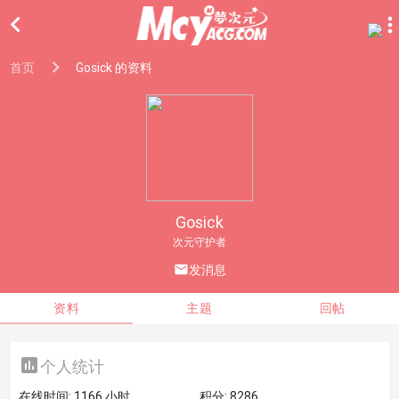

首页
Gosick 的资料
Gosick
次元守护者

发消息
资料
主题
回帖

个人统计
在线时间:
1166 小时
积分:
8286