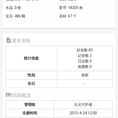
水晶:
0 枚
星币:
18205 枚
宝石:
486 颗
圣杯:
67 个

基本资料
好友数 85
记录数 2
统计信息
日志数 0
相册数 0
性别
保密
生日
-

活跃概况
管理组
次元守护者
注册时间
2015-4-24 12:00