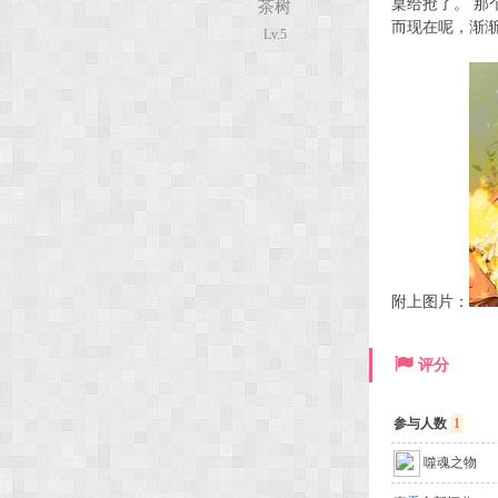
桌给抢了。
那
茶树
而现在呢，渐
Lv.5
次
元
附上图片：
评分
参与人数
1
噬魂之物