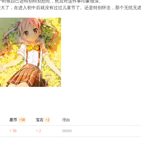
个时候自己还特别特别想吃，然后对这件事印象很深。
渐大了，在进入初中后就没有过过儿童节了。还是特别怀念，那个无忧无
星币
+50
宝石
+2
理由
+ 50
+ 2
66666