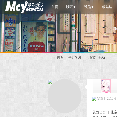
首页
版区▼
设施▼
纸娃娃
首页
番组学园
儿童节小活动
梦
»
›
›
发表于 2016-6-1
我自己对于儿