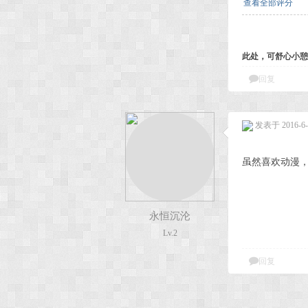
查看全部评分
此处，可舒心小憩
回复
发表于 2016-6-8
虽然喜欢动漫
永恒沉沦
Lv.2
回复